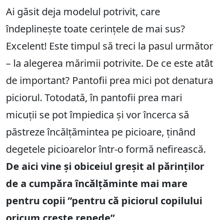
Ai găsit deja modelul potrivit, care
îndeplinește toate cerințele de mai sus?
Excelent! Este timpul să treci la pasul următor
– la alegerea mărimii potrivite. De ce este atât
de important? Pantofii prea mici pot denatura
piciorul. Totodată, în pantofii prea mari
micuții se pot împiedica și vor încerca să
păstreze încălțămintea pe picioare, ținând
degetele picioarelor într-o formă nefirească.
De aici vine și obiceiul greșit al părinților
de a cumpăra încălțăminte mai mare
pentru copii ”pentru că piciorul copilului
oricum crește repede”.