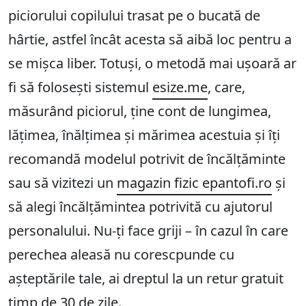
piciorului copilului trasat pe o bucată de
hârtie, astfel încât acesta să aibă loc pentru a
se mișca liber. Totuși, o metodă mai ușoară ar
fi să folosești sistemul
esize.me
, care,
măsurând piciorul, ține cont de lungimea,
lățimea, înălțimea și mărimea acestuia și îți
recomandă modelul potrivit de încălțăminte
sau să vizitezi un
magazin fizic epantofi.ro
și
să alegi încălțămintea potrivită cu ajutorul
personalului. Nu-ți face griji – în cazul în care
perechea aleasă nu corescpunde cu
așteptările tale, ai dreptul la un retur gratuit
timp de
30
de zile.