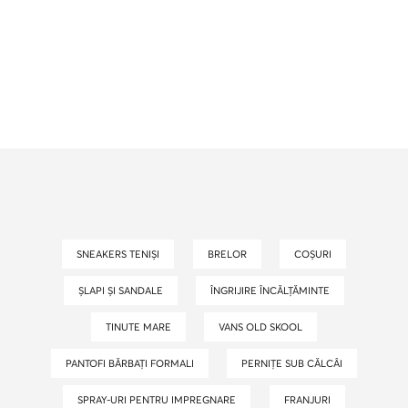
SNEAKERS TENIȘI
BRELOR
COȘURI
ȘLAPI ȘI SANDALE
ÎNGRIJIRE ÎNCĂLȚĂMINTE
TINUTE MARE
VANS OLD SKOOL
PANTOFI BĂRBAȚI FORMALI
PERNIȚE SUB CĂLCÂI
SPRAY-URI PENTRU IMPREGNARE
FRANJURI