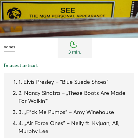
Inspirații și trenduri
Agnes
3 min.
În acest articol:
1. Elvis Presley – “Blue Suede Shoes”
2. Nancy Sinatra – „These Boots Are Made
For Walkin’”
3. „F*ck Me Pumps” – Amy Winehouse
4. „Air Force Ones” – Nelly ft. Kyjuan, Ali,
Murphy Lee