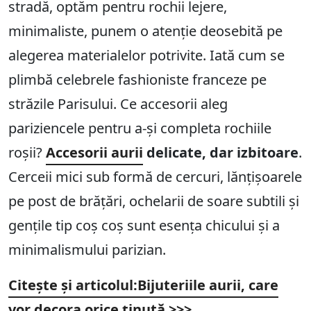
stradă, optăm pentru rochii lejere,
minimaliste, punem o atenție deosebită pe
alegerea materialelor potrivite. Iată cum se
plimbă celebrele fashioniste franceze pe
străzile Parisului. Ce accesorii aleg
pariziencele pentru a-și completa rochiile
roșii?
Accesorii aurii
delicate, dar izbitoare
.
Cerceii mici sub formă de cercuri, lănțișoarele
pe post de brățări, ochelarii de soare subtili și
gențile tip coș coș sunt esența chicului și a
minimalismului parizian.
Citește și articolul:
Bijuteriile aurii, care
vor decora orice ținută
>>>