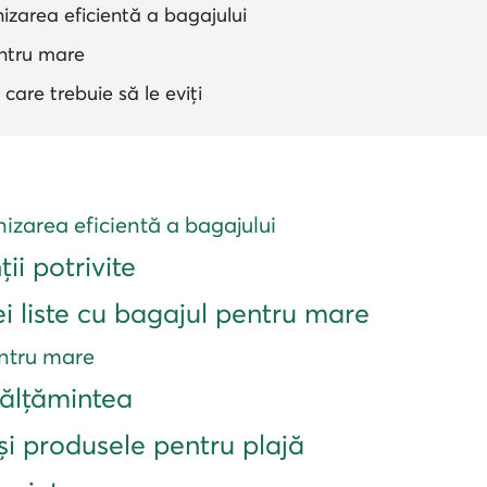
izarea eficientă a bagajului
entru mare
 care trebuie să le eviți
izarea eficientă a bagajului
ii potrivite
ei liste cu bagajul pentru mare
entru mare
călțămintea
i produsele pentru plajă