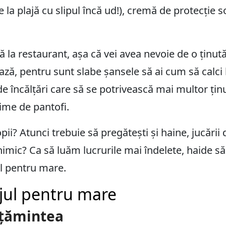
 la plajă cu slipul încă ud!), cremă de protecție s
ară la restaurant, așa că vei avea nevoie de o ținut
ează, pentru sunt slabe șansele să ai cum să calci
 de încălțări care să se potrivească mai multor țin
ime de pantofi.
pii? Atunci trebuie să pregătești și haine, jucării
 nimic? Ca să luăm lucrurile mai îndelete, haide s
ul pentru mare.
jul pentru mare
lțămintea