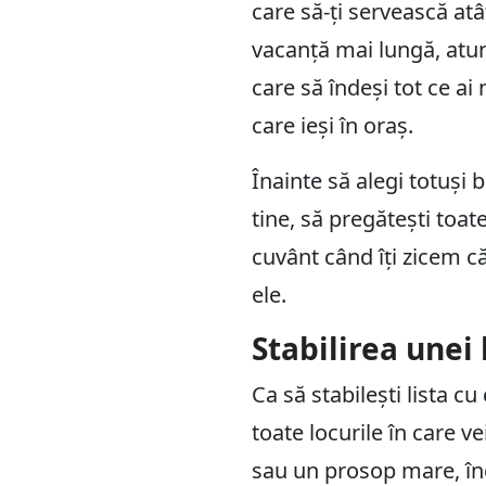
care să-ți servească atâ
vacanță mai lungă, atun
care să îndeși tot ce ai 
care ieși în oraș.
Înainte să alegi totuși b
tine, să pregătești toat
cuvânt când îți zicem c
ele.
Stabilirea unei
Ca să stabilești lista c
toate locurile în care v
sau un prosop mare, în