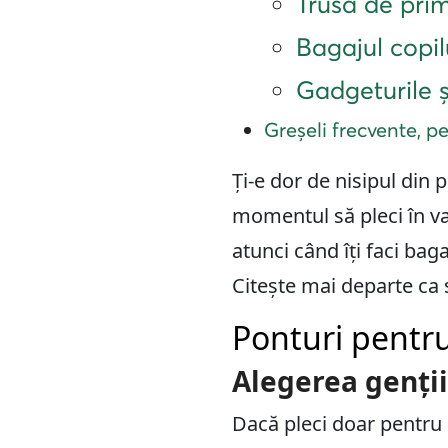
Trusa de prim
Bagajul copil
Gadgeturile 
Greșeli frecvente, pe
Ți-e dor de nisipul din 
momentul să pleci în va
atunci când îți faci baga
Citește mai departe ca să
Ponturi pentru
Alegerea genții
Dacă pleci doar pentru 