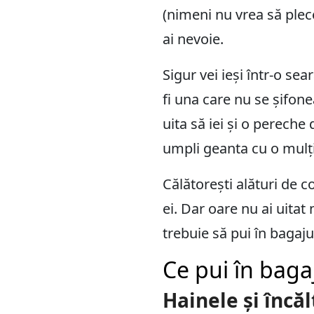
(nimeni nu vrea să plece
ai nevoie.
Sigur vei ieși într-o se
fi una care nu se șifon
uita să iei și o pereche
umpli geanta cu o mulț
Călătorești alături de co
ei. Dar oare nu ai uitat
trebuie să pui în bagaj
Ce pui în baga
Hainele și încă