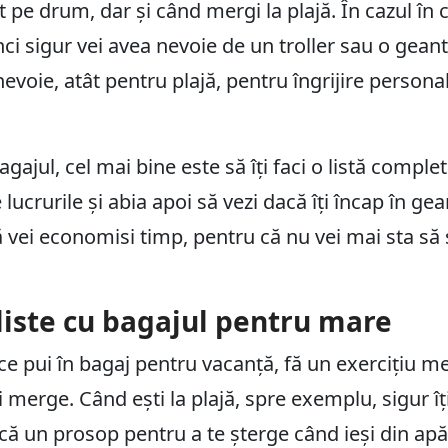
t pe drum, dar și când mergi la plajă. În cazul în 
ci sigur vei avea nevoie de un troller sau o gea
nevoie, atât pentru plajă, pentru îngrijire personal
agajul, cel mai bine este să îți faci o listă complet
e lucrurile și abia apoi să vezi dacă îți încap în g
ă vei economisi timp, pentru că nu vei mai sta să
 liste cu bagajul pentru mare
u ce pui în bagaj pentru vacanță, fă un exercițiu m
ei merge. Când ești la plajă, spre exemplu, sigur îț
că un prosop pentru a te șterge când ieși din ap