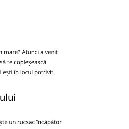
 în mare? Atunci a venit
 să te copleșească
ești în locul potrivit.
ului
ește un rucsac încăpător