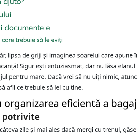
 ajutor
ului
și documentele
 care trebuie să le eviți
păr, lipsa de griji și imaginea soarelui care apune
canță! Sigur ești entuziasmat, dar nu lăsa elanul
jul pentru mare. Dacă vrei să nu uiți nimic, atunci 
 afli ce trebuie să iei cu tine.
 organizarea eficientă a bagaj
 potrivite
câteva zile și mai ales dacă mergi cu trenul, găs