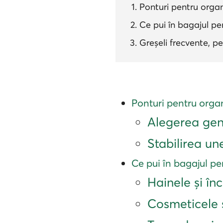
Ponturi pentru organ
Ce pui în bagajul p
Greșeli frecvente, pe
Ponturi pentru organ
Alegerea genț
Stabilirea un
Ce pui în bagajul p
Hainele și în
Cosmeticele ș