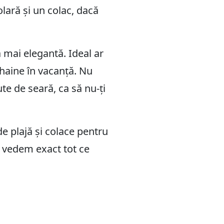
olară și un colac, dacă
ă mai elegantă. Ideal ar
 haine în vacanță. Nu
ute de seară, ca să nu-ți
 de plajă și colace pentru
ă vedem exact tot ce