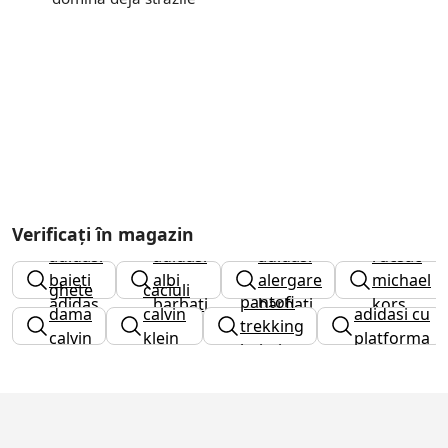
Verificați în magazin
adidasi
adidasi
adidasi
rucsac
baieti
albi
alergare
michael
ghete
caciuli
pantofi
adidas
barbati
barbati
kors
dama
calvin
adidasi cu
trekking
calvin
klein
platforma
baieti
klein
dama