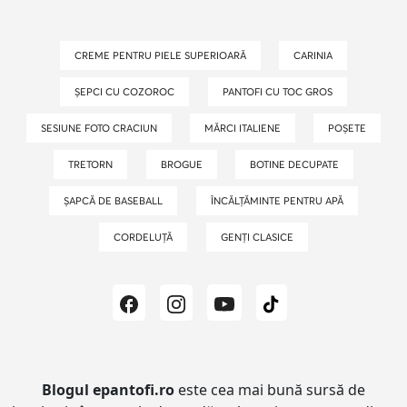
CREME PENTRU PIELE SUPERIOARĂ
CARINIA
ȘEPCI CU COZOROC
PANTOFI CU TOC GROS
SESIUNE FOTO CRACIUN
MĂRCI ITALIENE
POȘETE
TRETORN
BROGUE
BOTINE DECUPATE
ȘAPCĂ DE BASEBALL
ÎNCĂLȚĂMINTE PENTRU APĂ
CORDELUȚĂ
GENȚI CLASICE
Blogul epantofi.ro
este cea mai bună sursă de