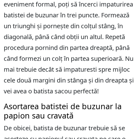
eveniment formal, poți să încerci impaturirea
batistei de buzunar în trei puncte. Formează
un triunghi și pornește din colțul stâng, în
diagonală, până când obții un altul. Repetă
procedura pornind din partea dreaptă, până
când formezi un colț în partea superioară. Nu
mai trebuie decât să impaturesti spre mijloc
cele două margini din stânga și din dreapta și
vei avea o batista sacou perfectă!
Asortarea batistei de buzunar la
papion sau cravată
De obicei, batista de buzunar trebuie să se
asorteze cu papionul sau cravata pe care o