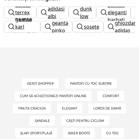
adidas
pantofi
adidasi
dunk
terrex
eleganti
albi
low
geanta
barbati
barbati
geanta
ghiozdan
karl
sosete
pinko
adidas
lagerfeld
GENȚI SHOPPER
PANTOFI CU TOC SUBȚIRE
CUM SĂ ACHIZIȚIONEZI PANTOFI ONLINE
CONFORT
TINUTA CRACIUN
ELEGANT
LORDS DE DAMĂ
SANDALE
CĂȘTI PENTRU CICLISM
ȘLAPI SPORT/PLAJĂ
BIKER BOOTS
CU TOC