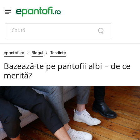
Caută
›
›
epantofi.ro
Blogul
Tendințe
Bazează-te pe pantofii albi – de ce
merită?