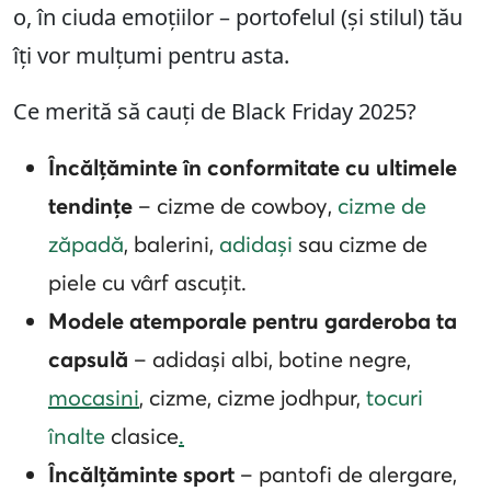
o, în ciuda emoțiilor – portofelul (și stilul) tău
îți vor mulțumi pentru asta.
Ce merită să cauți de Black Friday 2025?
Încălțăminte în conformitate cu ultimele
tendințe
– cizme de cowboy,
cizme de
zăpadă
, balerini,
adidași
sau cizme de
piele cu vârf ascuțit.
Modele atemporale pentru garderoba ta
capsulă
– adidași albi, botine negre,
mocasini
, cizme, cizme jodhpur,
tocuri
înalte
clasice
.
Încălțăminte sport
– pantofi de alergare,