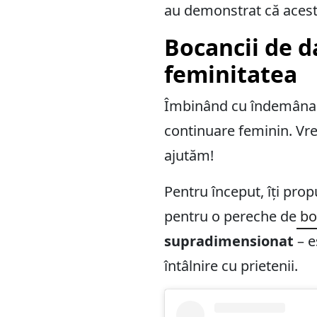
au demonstrat că aceste 
Bocancii de d
feminitatea
Îmbinând cu îndemânare p
continuare feminin. Vrei
ajutăm!
Pentru început, îți pr
pentru o pereche de
boc
supradimensionat
– e
întâlnire cu prietenii.