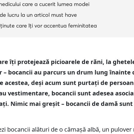
medicului care a cucerit lumea modei
de lucru la un articol must have
inute care îți vor accentua feminitatea
re îți protejează picioarele de răni, la ghetele
r – bocancii au parcurs un drum lung înainte d
 acestea, deși acum sunt purtați de persoan
au vestimentare, bocancii sunt adesea asocia
ați. Nimic mai greșit – bocancii de damă sun
inezi bocancii alături de o cămașă albă, un pulover