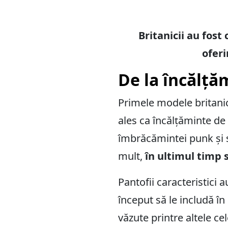
Britanicii au fost
oferi
De la încălță
Primele modele britanice
ales ca încălțăminte de 
îmbrăcămintei punk și s
mult,
în ultimul timp 
Pantofii caracteristici 
început să le includă în 
văzute printre altele ce