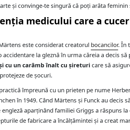
rte și convinge-te singură că poți arăta feminin ș
venția medicului care a cuce
ärtens este considerat creatorul
bocancilor
. În
 o accidentare la gleznă în urma căreia a decis să
și cu un carâmb înalt cu șireturi
care să asigur
 protejeze de șocuri.
n practică împreună cu un prieten pe nume Herber
unchen în 1949. Când Märtens și Funck au decis s
ngleză aparținând familiei Griggs a răspuns la of
turile de fabricare a încălțămintei și a creat ma