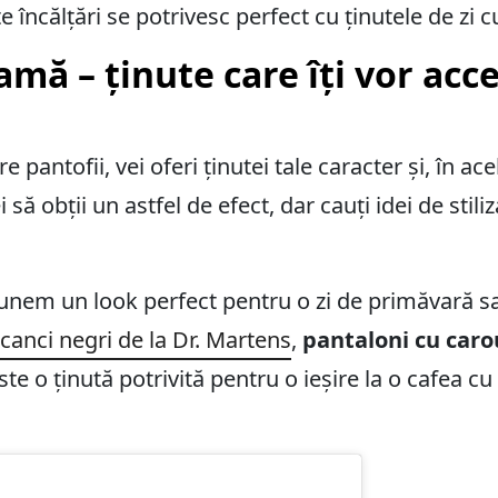
încălțări se potrivesc perfect cu ținutele de zi cu
amă – ținute care îți vor acc
antofii, vei oferi ținutei tale caracter și, în acel
 să obții un astfel de efect, dar cauți idei de stil
opunem un look perfect pentru o zi de primăvară 
anci negri de la Dr. Martens
,
pantaloni cu caro
ste o ținută potrivită pentru o ieșire la o cafea c