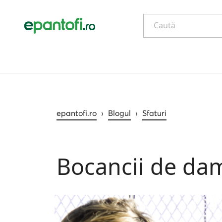
Caută
epantofi.ro
›
Blogul
›
Sfaturi
Bocancii de dam