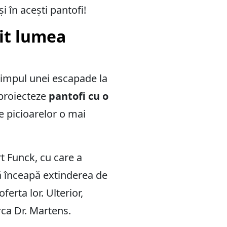
i în acești pantofi!
rit lumea
 timpul unei escapade la
 proiecteze
pantofi cu o
e picioarelor o mai
t Funck, cu care a
ă înceapă extinderea de
erta lor. Ulterior,
rca Dr. Martens.