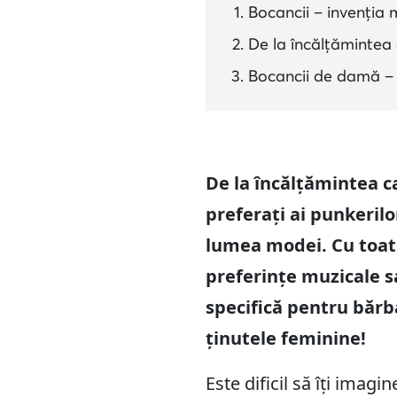
Bocancii – invenția 
De la încălțămintea 
Bocancii de damă – ț
De la încălțămintea ca
preferați ai punkerilo
lumea modei. Cu toate
preferințe muzicale s
specifică pentru bărb
ținutele feminine!
Este dificil să îți imag