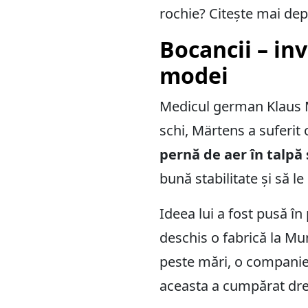
rochie? Citește mai depa
Bocancii – in
modei
Medicul german Klaus M
schi, Märtens a suferit
pernă de aer în talpă 
bună stabilitate și să le
Ideea lui a fost pusă î
deschis o fabrică la M
peste mări, o companie e
aceasta a cumpărat drep