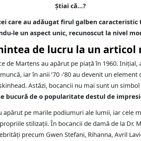
Știai că…?
 cei care au adăugat firul galben caracteristic t
ndu-le un aspect unic, recunoscut la nivel mo
mintea de lucru la un artico
 de Martens au apărut pe piață în 1960. Inițial, a
muncă, iar în anii ’70 -’80 au devenit un element 
kinhead. Astăzi, bocancii nu mai sunt un simbol
se bucură de o popularitate destul de impres
au apărut pe marile podiumuri ale lumii, iar cele 
propriile stilizații. În bocancii de damă de la Dr. 
lebrități precum Gwen Stefani, Rihanna, Avril Lavi