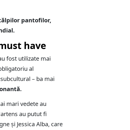
ălpilor pantofilor,
ndial.
l must have
u fost utilizate mai
obligatoriu al
 subcultural – ba mai
ionantă.
mai mari vedete au
Martens au putut fi
gne și Jessica Alba, care