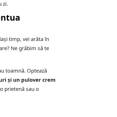
 zi.
entua
ași timp, vei arăta în
izare? Ne grăbim să te
sau toamnă. Optează
uri și un pulover crem
u o prietenă sau o