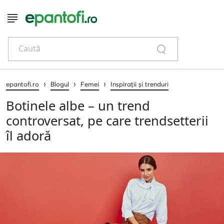
Caută
›
›
›
epantofi.ro
Blogul
Femei
Inspirații și trenduri
Botinele albe – un trend
controversat, pe care trendsetterii
îl adoră