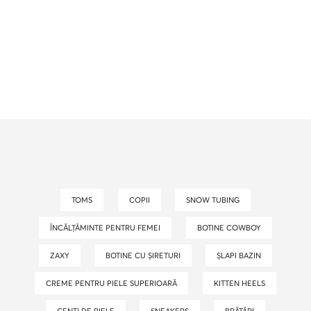
TOMS
COPII
SNOW TUBING
ÎNCĂLȚĂMINTE PENTRU FEMEI
BOTINE COWBOY
ZAXY
BOTINE CU ȘIRETURI
ȘLAPI BAZIN
CREME PENTRU PIELE SUPERIOARĂ
KITTEN HEELS
GENȚI DE PIELE
SNEAKERS
BRĂȚĂRI