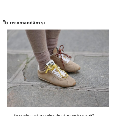
Îți recomandăm și
Se poate curăța pielea de căprioară cu apă?