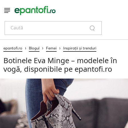
Caută
›
›
›
epantofi.ro
Blogul
Femei
Inspirații și trenduri
Botinele Eva Minge – modelele în
vogă, disponibile pe epantofi.ro