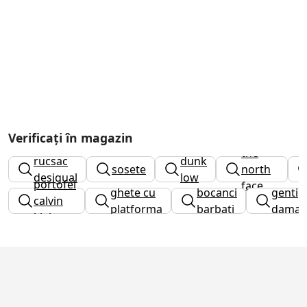
ghete
Verificați în magazin
the
rucsac
dunk
sosete
north
desigual
low
portofel
face
ghete cu
bocanci
genti
calvin
barbati
platforma
barbati
dama
klein