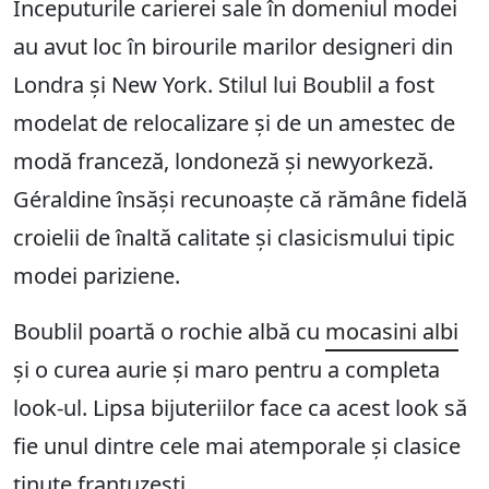
Începuturile carierei sale în domeniul modei
au avut loc în birourile marilor designeri din
Londra și New York. Stilul lui Boublil a fost
modelat de relocalizare și de un amestec de
modă franceză, londoneză și newyorkeză.
Géraldine însăși recunoaște că rămâne fidelă
croielii de înaltă calitate și clasicismului tipic
modei pariziene.
Boublil poartă o rochie albă cu
mocasini albi
și o curea aurie și maro pentru a completa
look-ul. Lipsa bijuteriilor face ca acest look să
fie unul dintre cele mai atemporale și clasice
ținute franțuzești.