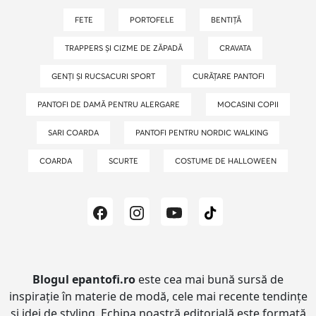
FETE
PORTOFELE
BENTIȚĂ
TRAPPERS ȘI CIZME DE ZĂPADĂ
CRAVATA
GENȚI ȘI RUCSACURI SPORT
CURĂȚARE PANTOFI
PANTOFI DE DAMĂ PENTRU ALERGARE
MOCASINI COPII
SARI COARDA
PANTOFI PENTRU NORDIC WALKING
COARDA
SCURTE
COSTUME DE HALLOWEEN
Blogul epantofi.ro
este cea mai bună sursă de
inspirație în materie de modă, cele mai recente tendințe
și idei de styling.
Echipa noastră editorială este formată