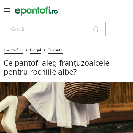
Caută
›
›
epantofi.ro
Blogul
Tendințe
Ce pantofi aleg franțuzoaicele
pentru rochiile albe?