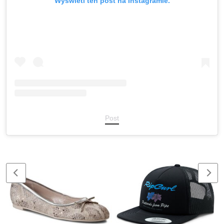
Wyświetl ten post na Instagramie.
Post