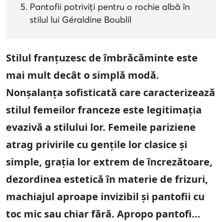
Pantofii potriviți pentru o rochie albă în
stilul lui Géraldine Boublil
Stilul franțuzesc de îmbrăcăminte este
mai mult decât o simplă modă.
Nonșalanța sofisticată care caracterizează
stilul femeilor franceze este legitimația
evazivă a stilului lor. Femeile pariziene
atrag privirile cu gențile lor clasice și
simple, grația lor extrem de încrezătoare,
dezordinea estetică în materie de frizuri,
machiajul aproape invizibil și pantofii cu
toc mic sau chiar fără. Apropo pantofi…