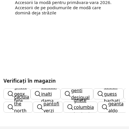
Accesorii la modă pentru primăvara-vara 2026.
Accesorii de pe podiumurile de modă care
domină deja străzile
Verificați în magazin
ghete
adidasi
caciuli
genti
geox
inalti
guess
caciula
desigual
ghete
fete
dama
barbati
the
pantofi
geanta
columbia
north
verzi
aldo
barbati
face