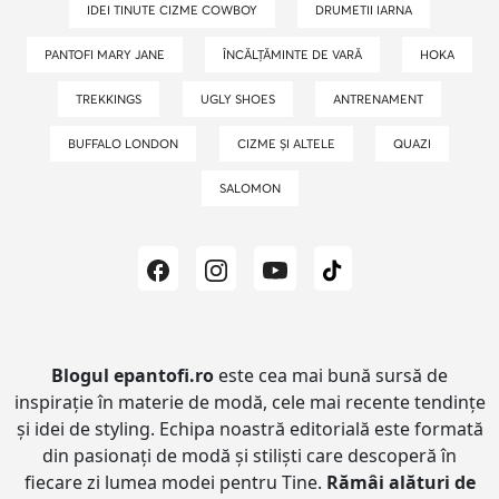
IDEI TINUTE CIZME COWBOY
DRUMETII IARNA
PANTOFI MARY JANE
ÎNCĂLȚĂMINTE DE VARĂ
HOKA
TREKKINGS
UGLY SHOES
ANTRENAMENT
BUFFALO LONDON
CIZME ȘI ALTELE
QUAZI
SALOMON
Blogul epantofi.ro
este cea mai bună sursă de
inspirație în materie de modă, cele mai recente tendințe
și idei de styling.
Echipa noastră editorială este formată
din pasionați de modă și stiliști care descoperă în
fiecare zi lumea modei pentru Tine.
Rămâi alături de