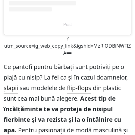
Post
?
utm_source=ig_web_copy_link&igshid=MzRlODBiNWFlZ
A==
Ce pantofi pentru bărbați sunt potriviți pe o
plajă cu nisip? La fel ca și în cazul doamnelor,
șlapii
sau modelele de
flip-flops
din plastic
sunt cea mai bună alegere.
Acest tip de
încălțăminte te va proteja de nisipul
fierbinte și va rezista și la o întâlnire cu
apa.
Pentru pasionații de modă masculină și