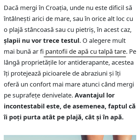
Dacă mergi în Croația, unde nu este dificil să
întâlnești arici de mare, sau în orice alt loc cu
o plajă stâncoasă sau cu pietriș, în acest caz,
șlapii nu vor trece testul
. O alegere mult
mai bună ar fi
pantofii de apă cu talpă tare
. Pe
lângă proprietățile lor antiderapante, acestea
îți protejează picioarele de abraziuni și îți
oferă un confort mai mare atunci când mergi
pe suprafețe denivelate.
Avantajul lor
incontestabil este, de asemenea, faptul că
îi poți purta atât pe plajă, cât și în apă.