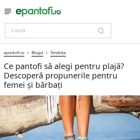
Caută
›
›
epantofi.ro
Blogul
Tendințe
Ce pantofi să alegi pentru plajă?
Descoperă propunerile pentru
femei și bărbați