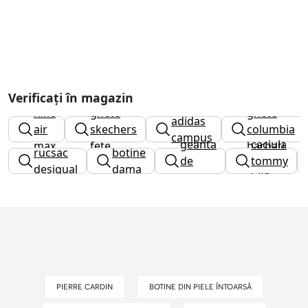
Verificați în magazin
nike
ghete
ghete
adidas
air
skechers
columbia
campus
geanta
caciula
max
fete
barbati
rucsac
botine
de
tommy
desigual
dama
umar
hilfiger
PIERRE CARDIN
BOTINE DIN PIELE ÎNTOARSĂ