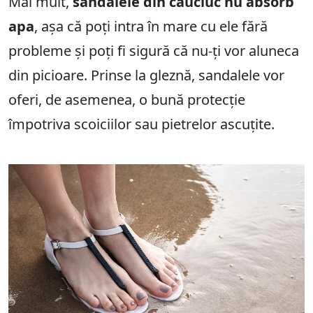
Mai mult,
sandalele din cauciuc nu absorb
apa
, așa că poți intra în mare cu ele fără
probleme și poți fi sigură că nu-ți vor aluneca
din picioare. Prinse la gleznă, sandalele vor
oferi, de asemenea, o bună protecție
împotriva scoiciilor sau pietrelor ascuțite.