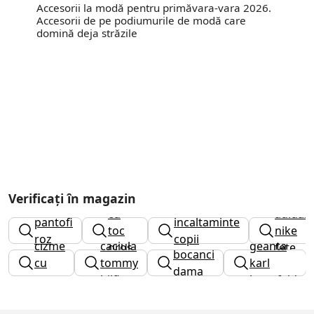
Accesorii la modă pentru primăvara-vara 2026.
Accesorii de pe podiumurile de modă care
domină deja străzile
cizme
Verificați în magazin
cu
adidasi
pantofi
incaltaminte
toc
nike
roz
copii
cizme
caciula
geanta
gros
fete
bocanci
cu
tommy
karl
dama
dama
toc
hilfiger
lagerfeld