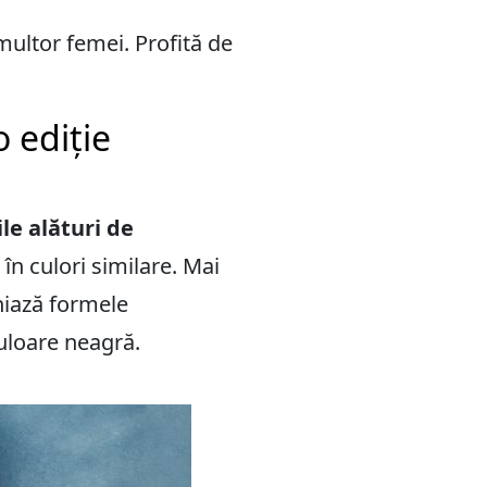
ultor femei. Profită de
o ediție
le alături de
în culori similare. Mai
iniază formele
 culoare neagră.