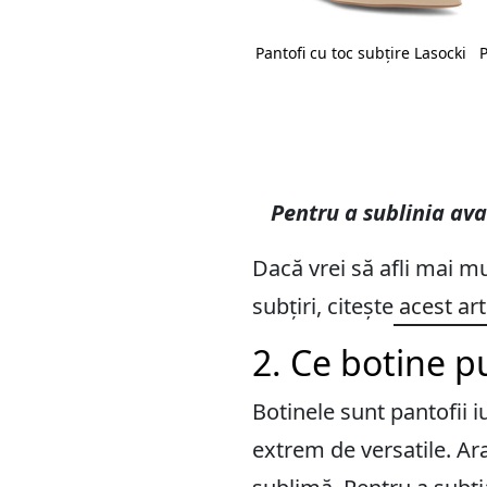
l It
Pantofi cu toc subțire Aldo
Pantofi cu toc subțire Lasocki
P
Pentru a sublinia ava
Dacă vrei să afli mai mu
subțiri, citește
acest art
2. Ce botine p
Botinele sunt pantofii 
extrem de versatile. Ara