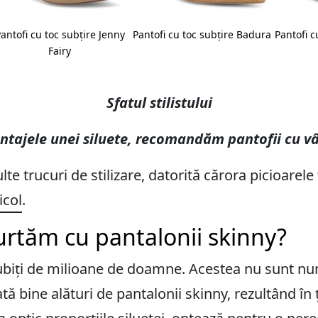
antofi cu toc subțire Jenny
Pantofi cu toc subțire Badura
Pantofi c
Fairy
Sfatul stilistului
ntajele unei siluete, recomandăm pantofii cu vârf
lte trucuri de stilizare, datorită cărora picioarele
icol
.
urtăm cu pantalonii skinny?
iubiți de milioane de doamne. Acestea nu sunt num
tă bine alături de pantalonii skinny, rezultând în