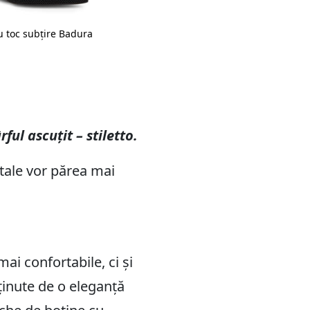
u toc subțire Badura
ul ascuțit – stiletto.
 tale vor părea mai
ai confortabile, ci și
 ținute de o eleganță