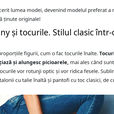
cerit lumea modei, devenind modelul preferat a m
ă ținute originale!
ny și tocurile. Stilul clasic într-
porțiile figurii, cum o fac tocurile înalte.
Tocuri
țiază și alungesc picioarele,
mai ales când sunt 
ocurile vor rotunji optic și vor ridica fesele. Subl
alonii cu talie înaltă și pantofi cu toc clasici, de