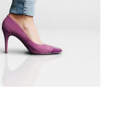
Femei
Inspirații și trenduri