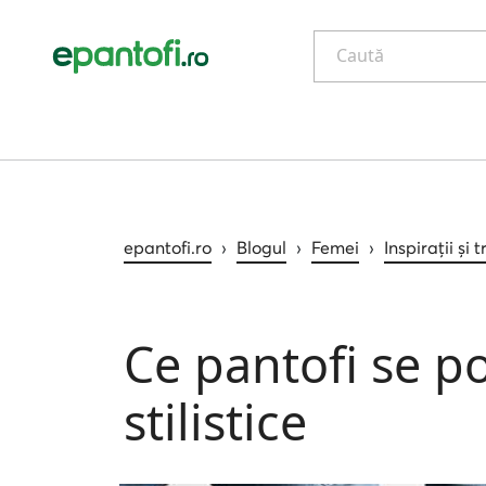
Caută
epantofi.ro
›
Blogul
›
Femei
›
Inspirații și 
Ce pantofi se po
stilistice