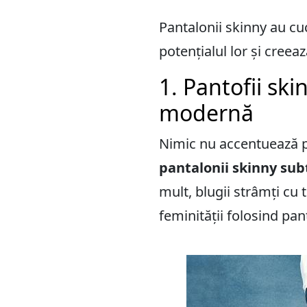
Pantalonii skinny au cu
potențialul lor și creeaz
1. Pantofii skin
modernă
Nimic nu accentuează pro
pantalonii skinny sub
mult, blugii strâmți cu t
feminității folosind pant