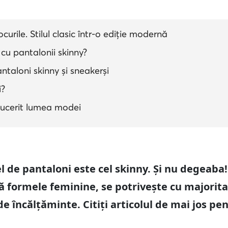
tocurile. Stilul clasic într-o ediție modernă
cu pantalonii skinny?
ntaloni skinny și sneakerși
i?
 cucerit lumea modei
 de pantaloni este cel skinny. Și nu degeaba
 formele feminine, se potrivește cu majoritat
 încălțăminte. Citiți articolul de mai jos pe