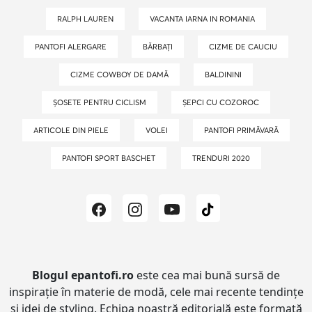
RALPH LAUREN
VACANTA IARNA IN ROMANIA
PANTOFI ALERGARE
BĂRBAȚI
CIZME DE CAUCIU
CIZME COWBOY DE DAMĂ
BALDININI
ȘOSETE PENTRU CICLISM
ȘEPCI CU COZOROC
ARTICOLE DIN PIELE
VOLEI
PANTOFI PRIMĂVARĂ
PANTOFI SPORT BASCHET
TRENDURI 2020
Blogul epantofi.ro
este cea mai bună sursă de
inspirație în materie de modă, cele mai recente tendințe
și idei de styling.
Echipa noastră editorială este formată