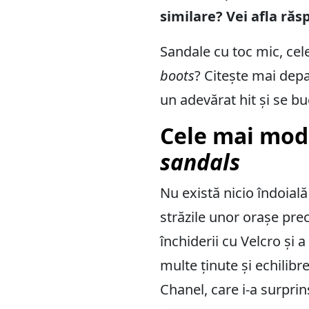
similare? Vei afla răs
Sandale cu toc mic, cel
boots
? Citește mai depa
un adevărat hit și se b
Cele mai mod
sandals
Nu există nicio îndoial
străzile unor orașe pr
închiderii cu Velcro și 
multe ținute și echilib
Chanel, care i-a surprin