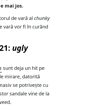
de mai jos.
itorul de vară al
chunky
 vară vor fi în curând
21:
ugly
s
sunt deja un hit pe
e mirare, datorită
 masiv se potrivește cu
stor sandale vine de la
tweed.