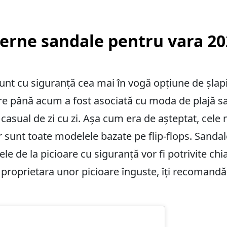
erne sandale pentru vara 20
sunt cu siguranță cea mai în vogă opțiune de șlap
re până acum a fost asociată cu moda de plajă sa
le casual de zi cu zi. Așa cum era de așteptat, cel
sunt toate modelele bazate pe flip-flops. Sandal
le de la picioare cu siguranță vor fi potrivite chi
i proprietara unor picioare înguste, îți recomandă