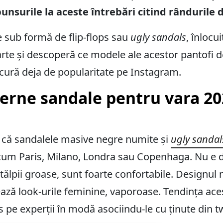
punsurile la aceste întrebări citind rândurile 
e sub formă de flip-flops sau
ugly sandals
, înlocu
rte și descoperă ce modele ale acestor pantofi de
ucură deja de popularitate pe Instagram.
erne sandale pentru vara 20
ă că sandalele masive negre numite și
ugly sandal
ecum Paris, Milano, Londra sau Copenhaga. Nu e d
a tălpii groase, sunt foarte confortabile. Designul
rează look-urile feminine, vaporoase. Tendința ace
s pe experții în modă asociindu-le cu ținute din 