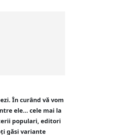
pezi. În curând vă vom
ntre ele… cele mai la
rii populari, editori
oți găsi variante