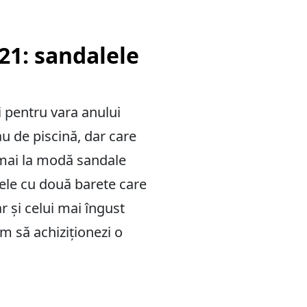
21: sandalele
i pentru vara anului
u de piscină, dar care
e mai la modă sandale
ele cu două barete care
ar și celui mai îngust
m să achiziționezi o