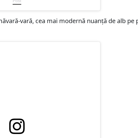
Post
imăvară-vară, cea mai modernă nuanță de alb pe po