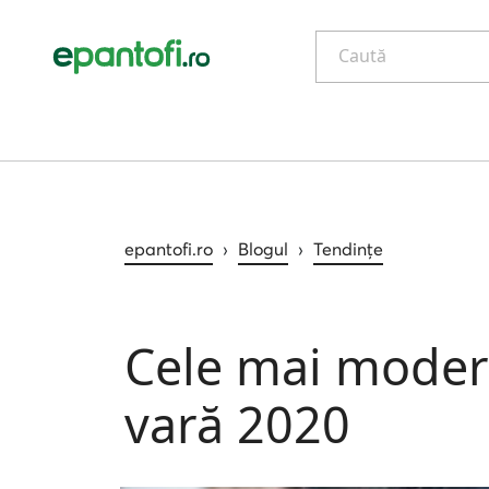
Caută
epantofi.ro
›
Blogul
›
Tendințe
Cele mai moder
vară 2020