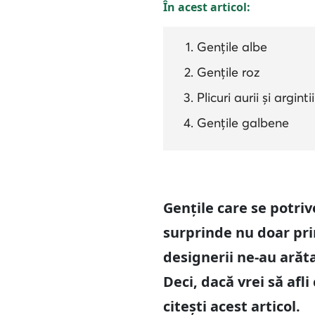
În acest articol:
Gențile albe
Gențile roz
Plicuri aurii și argintii
Gențile galbene
Gențile care se potri
surprinde nu doar prin
designerii ne-au arăt
Deci, dacă vrei să afl
citești acest articol.