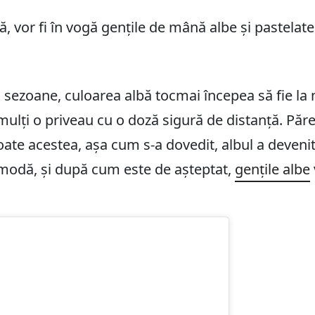
, vor fi în vogă gențile de mână albe și pastelate
sezoane, culoarea albă tocmai începea să fie la 
, mulți o priveau cu o doză sigură de distanță. Păr
oate acestea, așa cum s-a dovedit, albul a deven
 modă, și după cum este de așteptat,
gențile albe