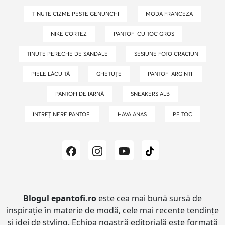
TINUTE CIZME PESTE GENUNCHI
MODA FRANCEZA
NIKE CORTEZ
PANTOFI CU TOC GROS
TINUTE PERECHE DE SANDALE
SESIUNE FOTO CRACIUN
PIELE LĂCUITĂ
GHETUȚE
PANTOFI ARGINTII
PANTOFI DE IARNĂ
SNEAKERS ALB
ÎNTREȚINERE PANTOFI
HAVAIANAS
PE TOC
Blogul epantofi.ro
este cea mai bună sursă de
inspirație în materie de modă, cele mai recente tendințe
și idei de styling.
Echipa noastră editorială este formată