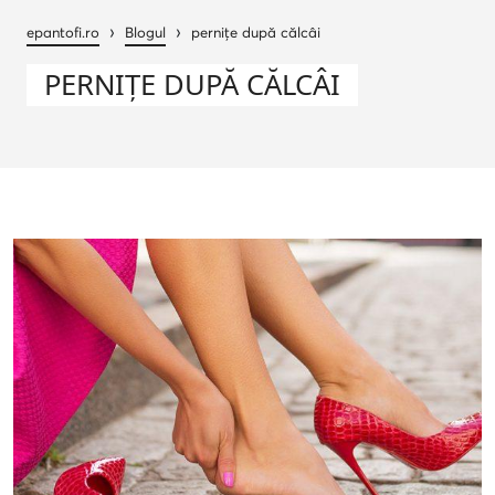
›
›
epantofi.ro
Blogul
pernițe după călcâi
PERNIȚE DUPĂ CĂLCÂI