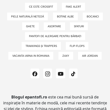
CE ESTE CROSSFIT
FAKE ALERT
PIELE NATURALĂ NETEDĂ
BOTINE ALBE
BOCANCI
GHETE
ASORTARE
SFATURI
PANTOFI DE ALERGARE PENTRU BĂRBAȚI
TRAKKINGS ȘI TRAPPERS
FLIP-FLOPS
VACANTA IARNA IN ROMANIA
ZAXY
AIR JORDAN
Blogul epantofi.ro
este cea mai bună sursă de
inspirație în materie de modă, cele mai recente tendințe
și idei de styling.
Echipa noastră editorială este formată