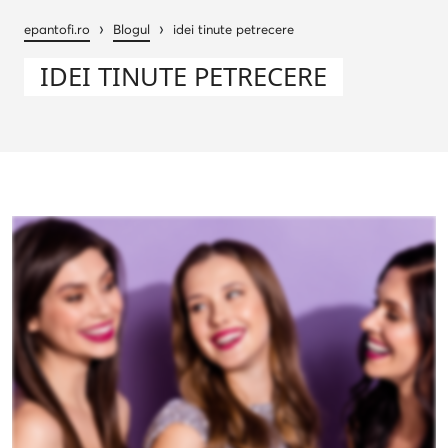
›
›
epantofi.ro
Blogul
idei tinute petrecere
IDEI TINUTE PETRECERE