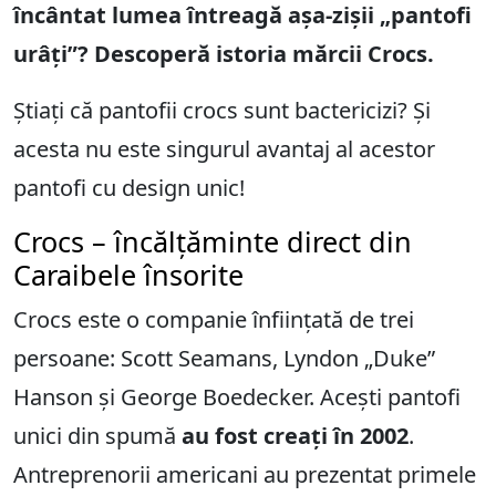
încântat lumea întreagă așa-zișii „pantofi
urâți”? Descoperă istoria mărcii Crocs.
Știați că pantofii crocs sunt bactericizi? Și
acesta nu este singurul avantaj al acestor
pantofi cu design unic!
Crocs – încălțăminte direct din
Caraibele însorite
Crocs este o companie înființată de trei
persoane: Scott Seamans, Lyndon „Duke”
Hanson și George Boedecker. Acești pantofi
unici din spumă
au fost creați în 2002
.
Antreprenorii americani au prezentat primele