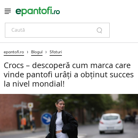
Caută
›
›
epantofi.ro
Blogul
Sfaturi
Crocs – descoperă cum marca care
vinde pantofi urâți a obținut succes
la nivel mondial!