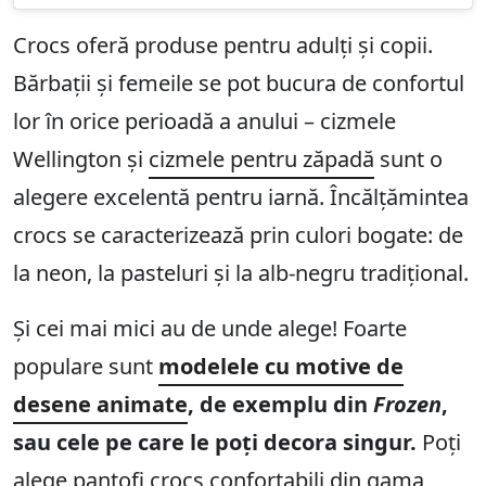
Crocs oferă produse pentru adulți și copii.
Bărbații și femeile se pot bucura de confortul
lor în orice perioadă a anului – cizmele
Wellington și
cizmele pentru zăpadă
sunt o
alegere excelentă pentru iarnă. Încălțămintea
crocs se caracterizează prin culori bogate: de
la neon, la pasteluri și la alb-negru tradițional.
Și cei mai mici au de unde alege! Foarte
populare sunt
modelele cu motive de
desene animate
, de exemplu din
Frozen
,
sau cele pe care le poți decora singur.
Poți
alege pantofi crocs confortabili din gama