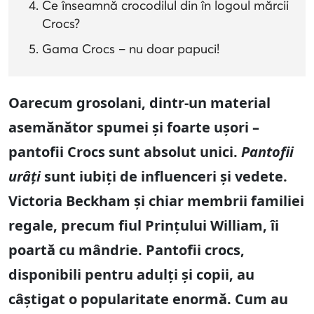
Ce înseamnă crocodilul din în logoul mărcii
Crocs?
Gama Crocs – nu doar papuci!
Oarecum grosolani, dintr-un material
asemănător spumei și foarte ușori –
pantofii Crocs sunt absolut unici.
Pantofii
urâți
sunt iubiți de influenceri și vedete.
Victoria Beckham și chiar membrii familiei
regale, precum fiul Prințului William, îi
poartă cu mândrie. Pantofii crocs,
disponibili pentru adulți și copii, au
câștigat o popularitate enormă. Cum au