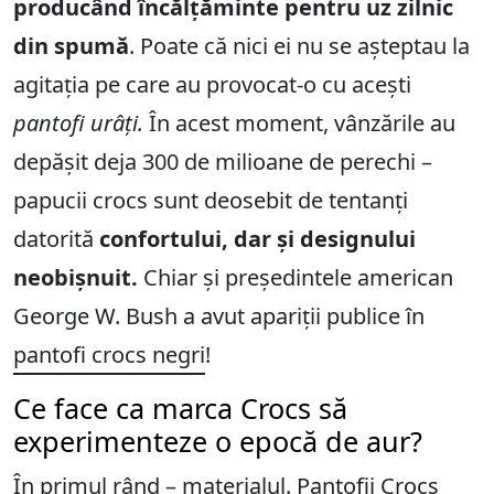
producând încălțăminte pentru uz zilnic
din spumă
. Poate că nici ei nu se așteptau la
agitația pe care au provocat-o cu acești
pantofi urâți.
În acest moment, vânzările au
depășit deja 300 de milioane de perechi –
papucii crocs sunt deosebit de tentanți
datorită
confortului, dar și designului
neobișnuit.
Chiar și președintele american
George W. Bush a avut apariții publice în
pantofi crocs negri
!
Ce face ca marca Crocs să
experimenteze o epocă de aur?
În primul rând – materialul.
Pantofii Crocs