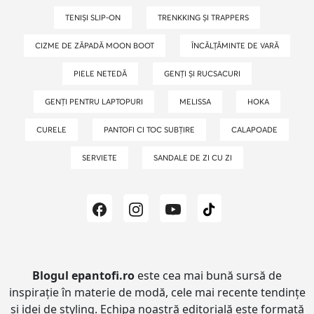
TENIȘI SLIP-ON
TRENKKING ȘI TRAPPERS
CIZME DE ZĂPADĂ MOON BOOT
ÎNCĂLȚĂMINTE DE VARĂ
PIELE NETEDĂ
GENȚI ȘI RUCSACURI
GENȚI PENTRU LAPTOPURI
MELISSA
HOKA
CURELE
PANTOFI CI TOC SUBȚIRE
CALAPOADE
SERVIETE
SANDALE DE ZI CU ZI
Blogul epantofi.ro
este cea mai bună sursă de
inspirație în materie de modă, cele mai recente tendințe
și idei de styling.
Echipa noastră editorială este formată