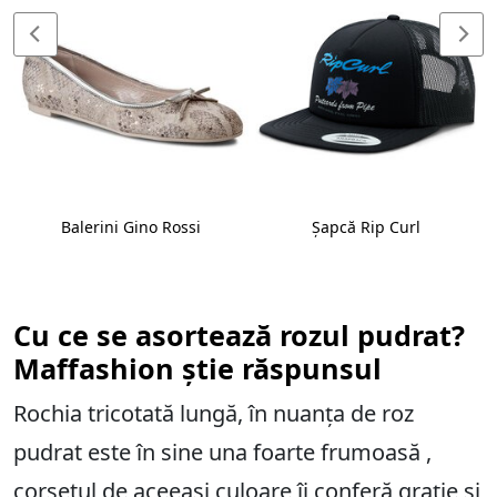
Balerini Gino Rossi
Șapcă Rip Curl
Cu ce se asortează rozul pudrat?
Maffashion știe răspunsul
Rochia tricotată lungă, în nuanța de roz
pudrat este în sine una foarte frumoasă ,
corsetul de aceeași culoare îi conferă grație și