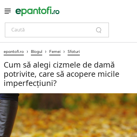
Caută
›
›
›
epantofi.ro
Blogul
Femei
Sfaturi
Cum să alegi cizmele de damă
potrivite, care să acopere micile
imperfecțiuni?