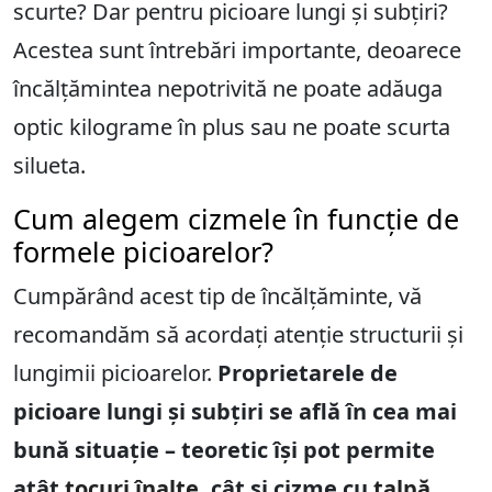
scurte? Dar pentru picioare lungi și subțiri?
Acestea sunt întrebări importante, deoarece
încălțămintea nepotrivită ne poate adăuga
optic kilograme în plus sau ne poate scurta
silueta.
Cum alegem cizmele în funcție de
formele picioarelor?
Cumpărând acest tip de încălțăminte, vă
recomandăm să acordați atenție structurii și
lungimii picioarelor.
Proprietarele de
picioare lungi și subțiri se află în cea mai
bună situație – teoretic își pot permite
atât
tocuri înalte
, cât și cizme cu
talpă