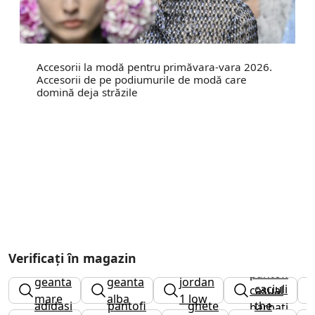
Accesorii la modă pentru primăvara-vara 2026.
Accesorii de pe podiumurile de modă care
domină deja străzile
Verificați în magazin
pantofi
geanta
geanta
jordan
caciuli
casual
mare
alba
1 low
adidasi
pantofi
ghete
the
barbati