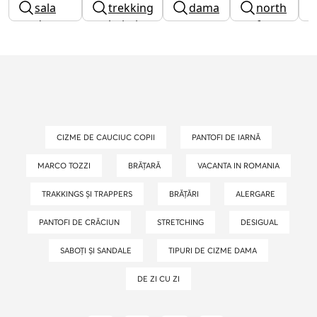
sala
trekking
dama
north
dama
baieti
guess
face
dama
CIZME DE CAUCIUC COPII
PANTOFI DE IARNĂ
MARCO TOZZI
BRĂȚARĂ
VACANTA IN ROMANIA
TRAKKINGS ȘI TRAPPERS
BRĂȚĂRI
ALERGARE
PANTOFI DE CRĂCIUN
STRETCHING
DESIGUAL
SABOȚI ȘI SANDALE
TIPURI DE CIZME DAMA
DE ZI CU ZI