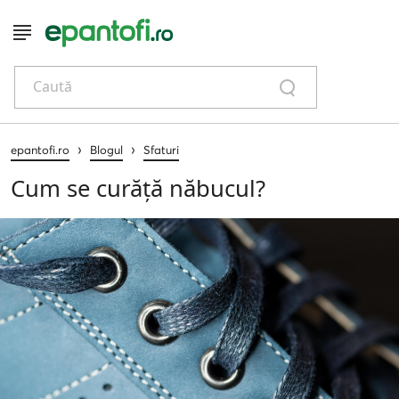
Caută
›
›
epantofi.ro
Blogul
Sfaturi
Cum se curăță năbucul?