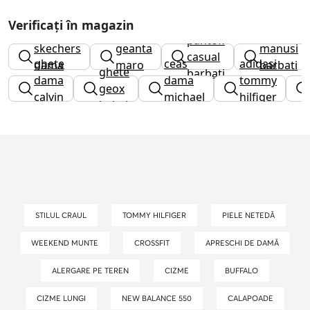
Verificați în magazin
pantofi
skechers
geanta
manusi
casual
ghete
ceas
adidasi
dama
maro
barbati
ghete
barbati
dama
dama
tommy
geox
calvin
michael
hilfiger
baieti
klein
kors
dama
STILUL CRAUL
TOMMY HILFIGER
PIELE NETEDĂ
WEEKEND MUNTE
CROSSFIT
APRESCHI DE DAMĂ
ALERGARE PE TEREN
CIZME
BUFFALO
CIZME LUNGI
NEW BALANCE 550
CALAPOADE