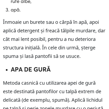
rufe albe,
apă.
Înmoaie un burete sau o cârpă în apă, apoi
aplică detergent și freacă tălpile murdare, dar
cât mai lent posibil, pentru a nu deteriora
structura inițială. În cele din urmă, șterge
spuma și lasă pantofii să se usuce.
APA DE GURĂ
Metoda casnică cu utilizarea apei de gură
este destinată pantofilor cu talpă extrem de
delicată (de exemplu, spumă). Aplică lichidul
pe talpă și perie zonele murdare cu o periuță