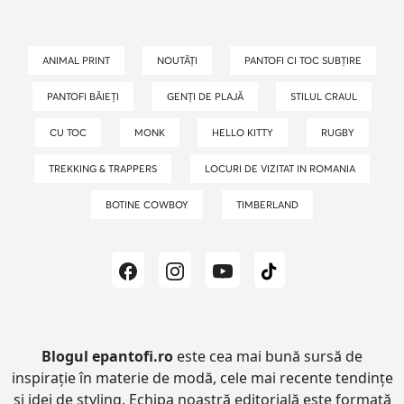
ANIMAL PRINT
NOUTĂȚI
PANTOFI CI TOC SUBȚIRE
PANTOFI BĂIEȚI
GENȚI DE PLAJĂ
STILUL CRAUL
CU TOC
MONK
HELLO KITTY
RUGBY
TREKKING & TRAPPERS
LOCURI DE VIZITAT IN ROMANIA
BOTINE COWBOY
TIMBERLAND
Blogul epantofi.ro
este cea mai bună sursă de
inspirație în materie de modă, cele mai recente tendințe
și idei de styling.
Echipa noastră editorială este formată