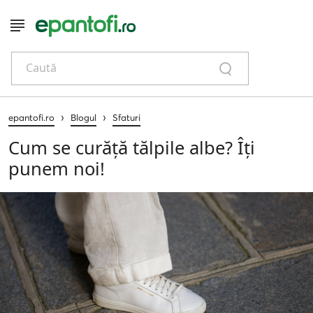
Caută
›
›
epantofi.ro
Blogul
Sfaturi
Cum se curăță tălpile albe? Îți
punem noi!