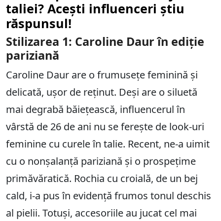
taliei? Acești influenceri știu
răspunsul!
Stilizarea 1: Caroline Daur în ediție
pariziană
Caroline Daur are o frumusețe feminină și
delicată, ușor de reținut. Deși are o siluetă
mai degrabă băiețească, influencerul în
vârstă de 26 de ani nu se ferește de look-uri
feminine cu curele în talie. Recent, ne-a uimit
cu o nonșalanță pariziană și o prospețime
primăvăratică. Rochia cu croială, de un bej
cald, i-a pus în evidență frumos tonul deschis
al pielii. Totuși, accesoriile au jucat cel mai