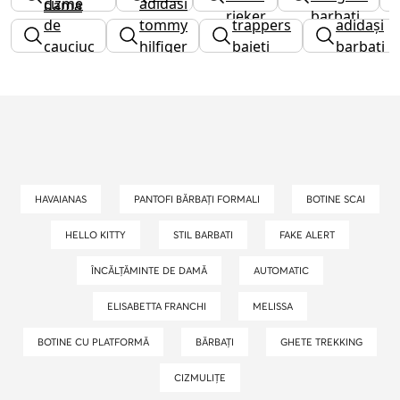
cizme
adidasi
dama
rieker
barbati
de
tommy
trappers
adidași
cauciuc
hilfiger
baieti
barbati
barbati
dama
HAVAIANAS
PANTOFI BĂRBAȚI FORMALI
BOTINE SCAI
HELLO KITTY
STIL BARBATI
FAKE ALERT
ÎNCĂLȚĂMINTE DE DAMĂ
AUTOMATIC
ELISABETTA FRANCHI
MELISSA
BOTINE CU PLATFORMĂ
BĂRBAȚI
GHETE TREKKING
CIZMULIȚE