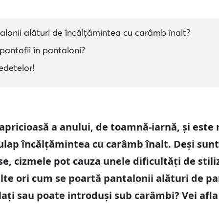
lonii alături de încălțămintea cu carâmb înalt?
 pantofii în pantaloni?
vedetelor!
apricioasă a anului, de toamnă-iarnă, și este
ulap încălțămintea cu carâmb înalt. Deși sun
, cizmele pot cauza unele dificultăți de stili
lte ori cum se poartă pantalonii alături de pa
lați sau poate introduși sub carâmbi? Vei afla