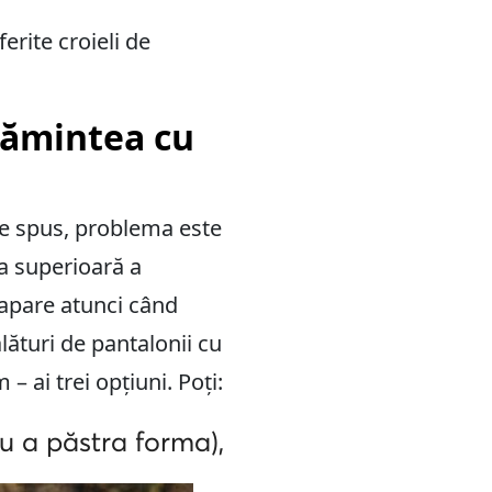
rite croieli de
țămintea cu
e spus, problema este
ea superioară a
 apare atunci când
lături de pantalonii cu
– ai trei opțiuni. Poți:
ru a păstra forma),