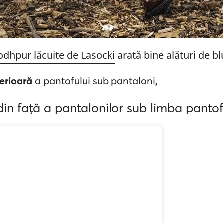
odhpur lăcuite de Lasocki
arată bine alături de blu
erioară
a pantofului sub pantaloni
,
din față a pantalonilor sub limba pantof