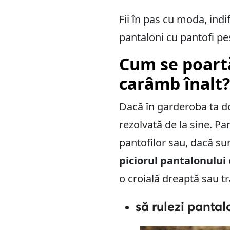
Fii în pas cu moda, ind
pantaloni cu pantofi pe
Cum se poartă
carâmb înalt?
Dacă în garderoba ta d
rezolvată de la sine. P
pantofilor sau, dacă su
piciorul pantalonului
o croială dreaptă sau tr
să rulezi pantal