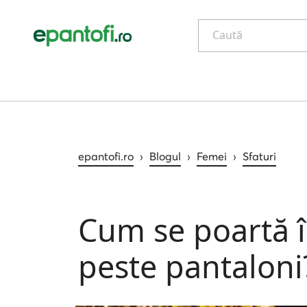
Caută
epantofi.ro
›
Blogul
›
Femei
›
Sfaturi
Cum se poartă î
peste pantaloni