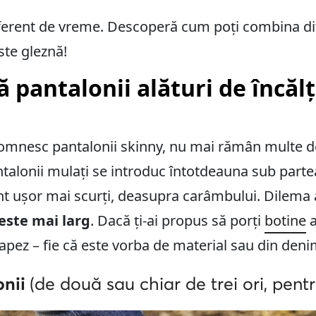
iferent de vreme. Descoperă cum poți combina dife
ste gleznă!
 pantalonii alături de încăl
omnesc pantalonii skinny, nu mai rămân multe d
antalonii mulați se introduc întotdeauna sub part
nt ușor mai scurți, deasupra carâmbului. Dilema
 este mai larg
. Dacă ți-ai propus să porți
botine
a
apez – fie că este vorba de material sau din denim 
onii
(de două sau chiar de trei ori, pent