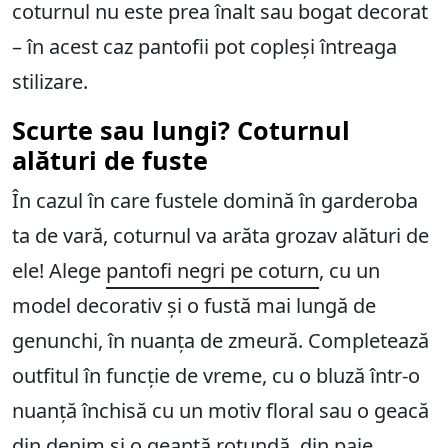
coturnul nu este prea înalt sau bogat decorat
– în acest caz pantofii pot copleși întreaga
stilizare.
Scurte sau lungi? Coturnul
alături de fuste
În cazul în care fustele domină în garderoba
ta de vară, coturnul va arăta grozav alături de
ele! Alege
pantofi negri pe coturn
, cu un
model decorativ și o fustă mai lungă de
genunchi, în nuanța de zmeură. Completează
outfitul în funcție de vreme, cu o bluză într-o
nuanță închisă cu un motiv floral sau o geacă
din denim și o geantă rotundă, din paie.