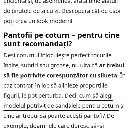
eficientă și, de asemenea, arată bine alături
de ținutele de zi cu zi. Descoperă cât de ușor
poți crea un look modern!
Pantofii pe coturn – pentru cine
sunt recomandați?
Deși coturnul înlocuiește perfect tocurile
înalte, subțiri sau groase, nu uita că
ar trebui
să fie potrivite corespunzător cu silueta
. În
caz contrar, în loc să alinieze proporțiile
figurii, le pot perturba. Deci,
cum să alegi
modelul potrivit de sandalele pentru coturn
și
cine ar trebui să poarte acești pantofi? De
exemplu, doamnele care doresc să=și