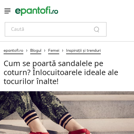
Caută
›
›
›
epantofi.ro
Blogul
Femei
Inspirații și trenduri
Cum se poartă sandalele pe
coturn? Înlocuitoarele ideale ale
tocurilor înalte!