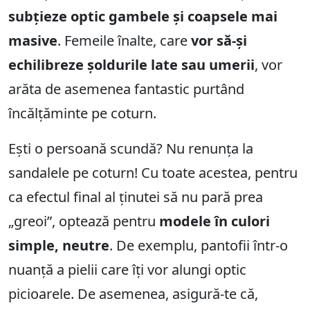
subțieze optic gambele și coapsele mai
masive
. Femeile înalte, care
vor să-și
echilibreze șoldurile late sau umerii
, vor
arăta de asemenea fantastic purtând
încălțăminte pe coturn.
Ești o persoană scundă? Nu renunța la
sandalele pe coturn! Cu toate acestea, pentru
ca efectul final al ținutei să nu pară prea
„greoi”, optează pentru
modele în culori
simple, neutre
. De exemplu, pantofii într-o
nuanță a pielii care îți vor alungi optic
picioarele. De asemenea, asigură-te că,