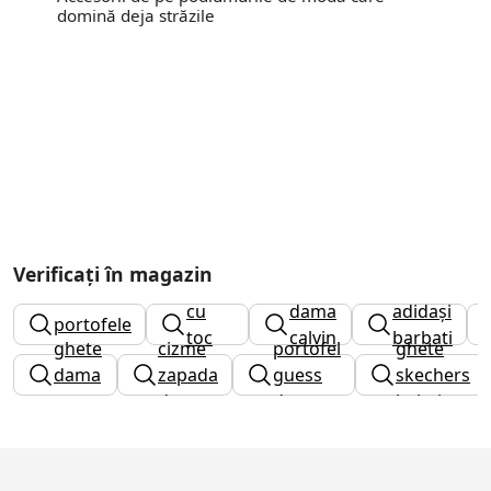
domină deja străzile
Verificați în magazin
cizme
ghete
cu
dama
adidași
portofele
toc
calvin
barbati
ghete
cizme
portofel
ghete
gros
klein
dama
zapada
guess
skechers
guess
dama
dama
baieti