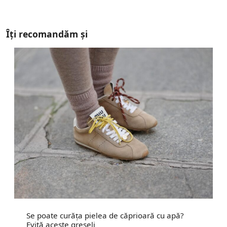
Îți recomandăm și
Se poate curăța pielea de căprioară cu apă?
Evită aceste greșeli