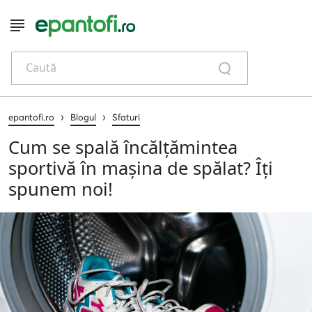
Caută
›
›
epantofi.ro
Blogul
Sfaturi
Cum se spală încălțămintea
sportivă în mașina de spălat? Îți
spunem noi!