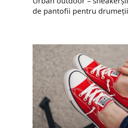
Urban outdoor – sneakerșii 
de pantofii pentru drumeți