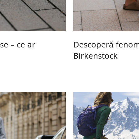
e – ce ar
Descoperă fenome
Birkenstock