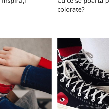
inspirați
Cu ce se poartă pa
i
colorate?