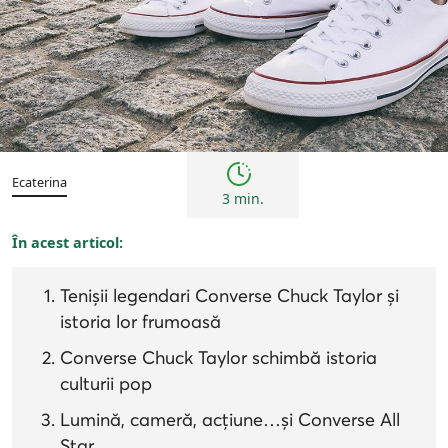
Bărbați
Femei
Istorie
Retro
Ecaterina
3 min.
În acest articol:
Tenișii legendari Converse Chuck Taylor și
istoria lor frumoasă
Converse Chuck Taylor schimbă istoria
culturii pop
Lumină, cameră, acțiune…și Converse All
Star