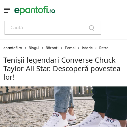
Caută
›
›
›
›
›
epantofi.ro
Blogul
Bărbați
Femei
Istorie
Retro
Tenișii legendari Converse Chuck
Taylor All Star. Descoperă povestea
lor!