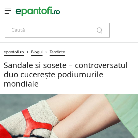
Caută
›
›
epantofi.ro
Blogul
Tendințe
Sandale și șosete – controversatul
duo cucerește podiumurile
mondiale