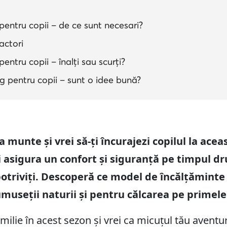
 pentru copii – de ce sunt necesari?
actori
pentru copii – înalți sau scurți?
g pentru copii – sunt o idee bună?
la munte și vrei să-ți încurajezi copilul la ace
i asigura un confort și siguranță pe timpul dr
otriviți. Descoperă ce model de încălțăminte 
useții naturii și pentru călcarea pe primele v
milie în acest sezon și vrei ca micuțul tău aventu