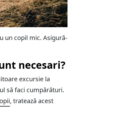
 un copil mic. Asigură-
sunt necesari?
iitoare excursie la
l să faci cumpărături.
opii
, tratează acest