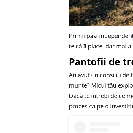
Primii pași independenț
te că îi place, dar mai a
Pantofii de t
Ați avut un consiliu de f
munte? Micul tău explo
Dacă te întrebi de ce me
proces ca pe o investiție