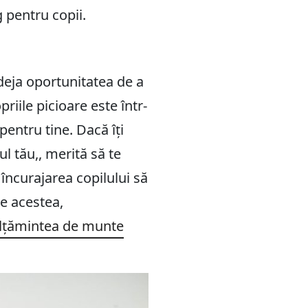
 pentru copii.
deja oportunitatea de a
iile picioare este într-
entru tine. Dacă îți
l tău,, merită să te
încurajarea copilului să
te acestea,
lțămintea de munte