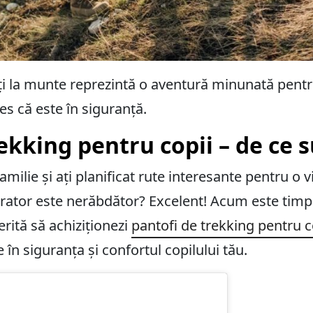
i la munte reprezintă o aventură minunată pentru
les că este în siguranță.
rekking pentru copii – de ce 
amilie și ați planificat rute interesante pentru o v
rator este nerăbdător? Excelent! Acum este timpu
rită să achiziționezi
pantofi de trekking pentru c
 în siguranța și confortul copilului tău.