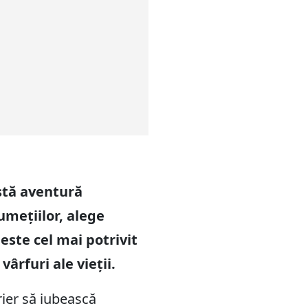
astă aventură
umețiilor, alege
este cel mai potrivit
ârfuri ale vieții.
rier să iubească