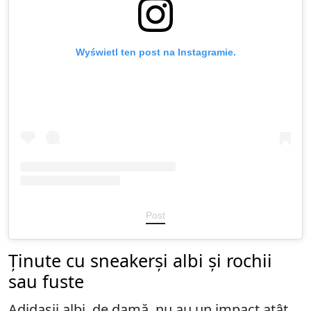
Wyświetl ten post na Instagramie.
Post
Ținute cu sneakerși albi și rochii
sau fuste
Adidașii albi, de damă, nu au un impact atât