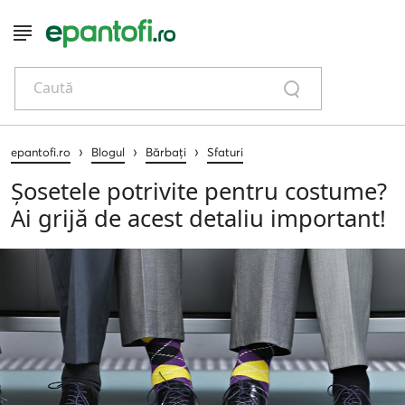
Caută
›
›
›
epantofi.ro
Blogul
Bărbați
Sfaturi
Șosetele potrivite pentru costume?
Ai grijă de acest detaliu important!