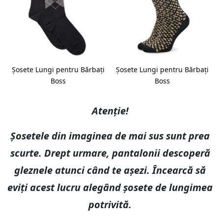
i
Șosete Lungi pentru Bărbați
Șosete Lungi pentru Bărbați
Boss
Boss
Atenție!
Șosetele din imaginea de mai sus sunt prea
scurte. Drept urmare, pantalonii descoperă
gleznele atunci când te așezi. Încearcă să
eviți acest lucru alegând șosete de lungimea
potrivită.