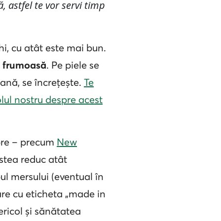
 astfel te vor servi timp
hi, cu atât este mai bun.
i frumoasă
. Pe piele se
ană, se încrețește.
Te
olul nostru despre acest
ebre – precum
New
stea reduc atât
ul mersului (eventual în
oare cu eticheta „made in
ericol și sănătatea