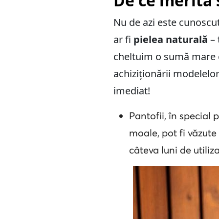
De ce merită 
Nu de azi este cunoscut 
ar fi
pielea naturală
– 
cheltuim o sumă mare d
achiziționării modelelo
imediat!
Pantofii, în special 
moale, pot fi văzut
câteva luni de utiliza