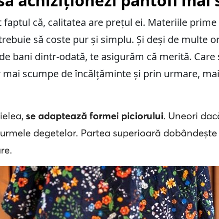
să achiziționezi pantofi mai
faptul că, calitatea are prețul ei. Materiile prime
trebuie să coste pur și simplu. Și deși de multe o
e bani dintr-odată, te asigurăm că merită. Care 
r mai scumpe de încălțăminte și prin urmare, mai
pielea,
se adaptează formei piciorului
. Uneori dac
e urmele degetelor. Partea superioară dobândește
re.