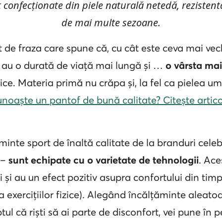
confecționate din piele naturală netedă, rezistentă,
de mai multe sezoane.
t de fraza care spune că, cu cât este ceva mai vec
 au o durată de viață mai lungă și …
o vârsta ma
e. Materia primă nu crăpa și, la fel ca pielea um
unoaște un pantof de bună calitate? Citește artic
minte sport de înaltă calitate de la branduri cel
–
sunt echipate cu o varietate de tehnologii
. Ace
 și au un efect pozitiv asupra confortului din timp
 a exercițiilor fizice). Alegând încălțăminte aleat
ul că riști să ai parte de disconfort, vei pune în p