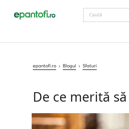
Caută
epantofi.ro
›
Blogul
›
Sfaturi
De ce merită s