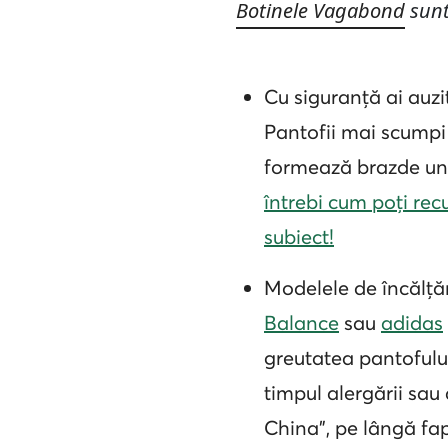
Botinele Vagabond
sunt 
Cu siguranță ai auzi
Pantofii mai scumpi
formează brazde unic
întrebi cum poți rec
subiect!
Modelele de încălță
Balance
sau
adidas
greutatea pantofului
timpul alergării sau
China”, pe lângă fapt