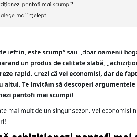
ziționezi pantofi mai scumpi?
alege mai înțelept!
ste ieftin, este scump” sau „doar oamenii boga
ărând un produs de calitate slabă, „achizițione
oreze rapid. Crezi că vei economisi, dar de fap
u altul. Te invităm să descoperi argumentele n
onezi pantofi mai scumpi!
te mai mult de un singur sezon. Vei economisi n
i!