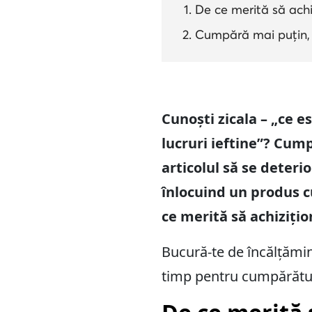
De ce merită să achi
Cumpără mai puțin, 
Cunoști zicala – „ce e
lucruri ieftine”? Cump
articolul să se deteri
înlocuind un produs c
ce merită să achiziți
Bucură-te de încălțămin
timp pentru cumpărătur