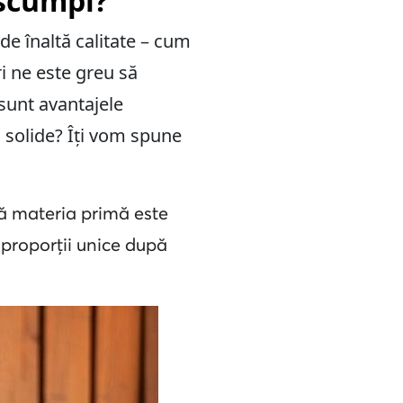
 scumpi?
 de înaltă calitate – cum
ri ne este greu să
sunt avantajele
 solide? Îți vom spune
ă materia primă este
 proporții unice după