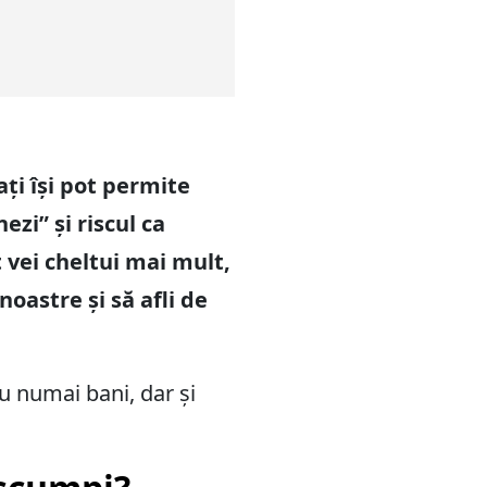
ți își pot permite
zi” și riscul ca
t vei cheltui mai mult,
oastre și să afli de
u numai bani, dar și