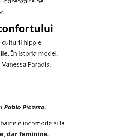
 – bazează-te pe
r.
 confortului
culturii hippie.
ile
. În istoria modei,
m Vanessa Paradis,
i Pablo Picasso.
a hainele incomode și la
e, dar feminine.