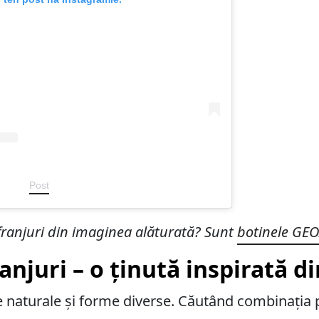
Post
u franjuri din imaginea alăturată? Sunt
botinele GEO
anjuri – o ținută inspirată d
 naturale și forme diverse. Căutând combinația p