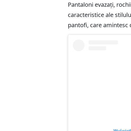
Pantaloni evazați, roch
caracteristice ale stilu
pantofi, care amintesc de
Wyświetl