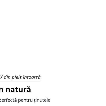
X din piele întoarsă
in natură
erfectă pentru ținutele