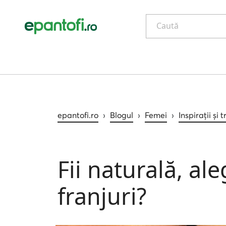
Caută
epantofi.ro
›
Blogul
›
Femei
›
Inspirații și 
Fii naturală, al
franjuri?