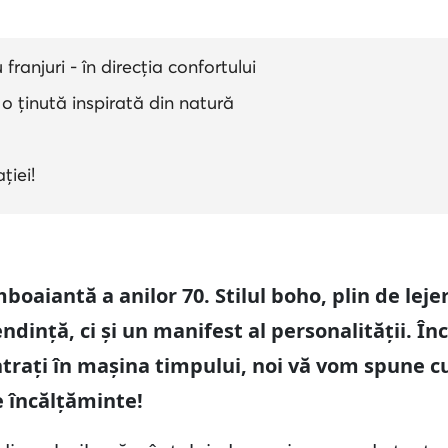
ranjuri - în direcția confortului
- o ținută inspirată din natură
ției!
oaiantă a anilor 70. Stilul boho, plin de lejer
dință, ci și un manifest al personalității. În
intrați în mașina timpului, noi vă vom spune c
 încălțăminte!