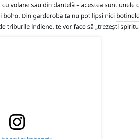
ii cu volane sau din dantelă – acestea sunt unele 
lui boho. Din garderoba ta nu pot lipsi nici
botinele
 triburile indiene, te vor face să „trezești spiritu
 ten post na Instagramie.