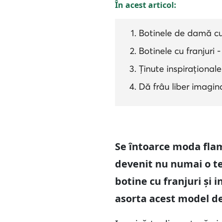
În acest articol:
Botinele de damă cu f
Botinele cu franjuri 
Ținute inspiraționale
Dă frâu liber imagina
Se întoarce moda flamb
devenit nu numai o ten
botine cu franjuri și 
asorta acest model de