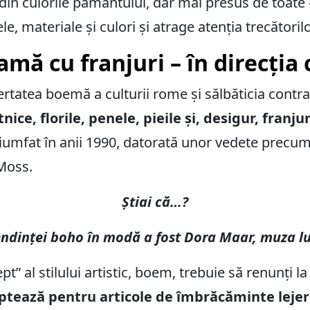
i din culorile pământului, dar mai presus de toate
 materiale și culori și atrage atenția trecătorilo
amă cu franjuri – în direcția
rtatea boemă a culturii rome și sălbăticia contra-
ce, florile, penele, pieile și, desigur, franjur
riumfat în anii 1990, datorată unor vedete precu
 Moss.
Știai că…?
ndinței boho în modă a fost Dora Maar, muza lu
t” al stilului artistic, boem, trebuie să renunți l
ptează pentru articole de îmbrăcăminte lejer