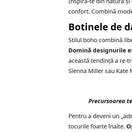
Inspiră-te din natură ș
confort. Combină modele,
Botinele de d
Stilul boho combină libe
Domină designurile etni
această tendință a re-t
Sienna Miller sau Kate
Precursoarea te
Pentru a deveni un „adep
tocurile foarte înalte.
O