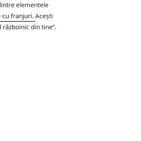
dintre elementele
 cu franjuri.
Acești
l războinic din tine”.