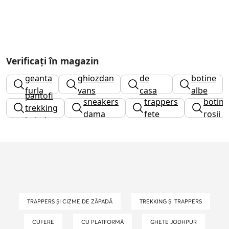
Verificați în magazin
papuci
geanta
ghiozdan
de
botine
furla
vans
casa
albe
pantofi
sneakers
trappers
botine
dama
trekking
dama
fete
rosii
baieti
TRAPPERS ȘI CIZME DE ZĂPADĂ
TREKKING ȘI TRAPPERS
CUFERE
CU PLATFORMĂ
GHETE JODHPUR