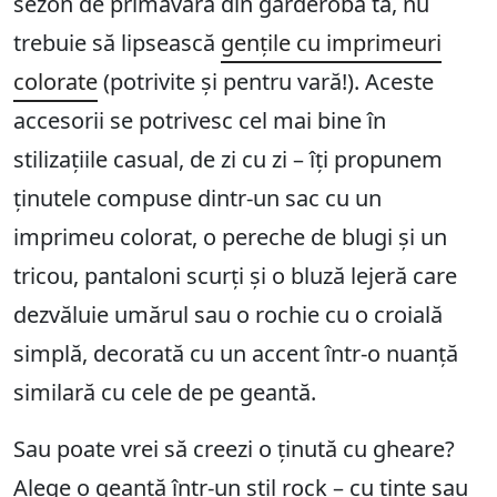
sezon de primăvară din garderoba ta, nu
trebuie să lipsească
gențile cu imprimeuri
colorate
(potrivite și pentru vară!). Aceste
accesorii se potrivesc cel mai bine în
stilizațiile casual, de zi cu zi – îți propunem
ținutele compuse dintr-un sac cu un
imprimeu colorat, o pereche de blugi și un
tricou, pantaloni scurți și o bluză lejeră care
dezvăluie umărul sau o rochie cu o croială
simplă, decorată cu un accent într-o nuanță
similară cu cele de pe geantă.
Sau poate vrei să creezi o ținută cu gheare?
Alege o geantă într-un stil rock – cu ținte sau