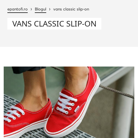
›
›
epantofi.ro
Blogul
vans classic slip-on
VANS CLASSIC SLIP-ON