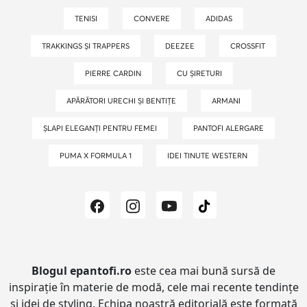
TENISI
CONVERE
ADIDAS
TRAKKINGS ȘI TRAPPERS
DEEZEE
CROSSFIT
PIERRE CARDIN
CU ȘIRETURI
APĂRĂTORI URECHI ȘI BENTIȚE
ARMANI
ȘLAPI ELEGANȚI PENTRU FEMEI
PANTOFI ALERGARE
PUMA X FORMULA 1
IDEI TINUTE WESTERN
Blogul epantofi.ro
este cea mai bună sursă de
inspirație în materie de modă, cele mai recente tendințe
și idei de styling.
Echipa noastră editorială este formată