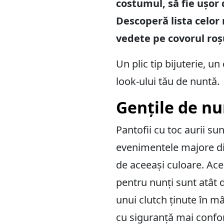
costumul, să fie ușor 
Descoperă lista celor
vedete pe covorul roș
Un plic tip bijuterie, u
look-ului tău de nuntă.
Gențile de nu
Pantofii cu toc aurii sun
evenimentele majore din
de aceeași culoare. Ace
pentru nunți sunt atât 
unui clutch ținute în mâ
cu siguranță mai confor