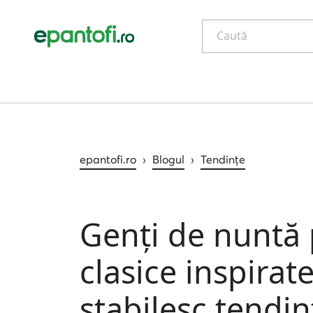
Caută
epantofi.ro
›
Blogul
›
Tendințe
Genți de nuntă 
clasice inspirate
stabilesc tendin