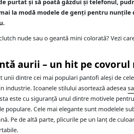
de purtat și să poată găzdui și telefonul, pudri
 mai la modă modele de genți pentru nunțile 
u.
n clutch nude sau o geantă mini colorată? Vezi care
ntă aurii – un hit pe covorul
t unii dintre cei mai populari pantofi aleși de cel
 industrie. Icoanele stilului asortează adesea
sa
sta este cu siguranță unul dintre motivele pentru 
de populare. Cele mai elegante sunt modelele sub
nă. Pe de altă parte, plicurile pe un lanț de culoa
tabile.