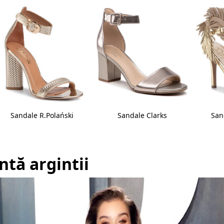
Sandale R.Polański
Sandale Clarks
San
ntă argintii