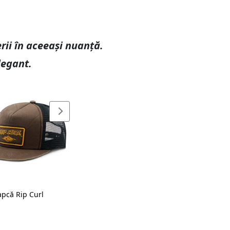
rii în aceeași nuanță.
legant.
apcă Rip Curl