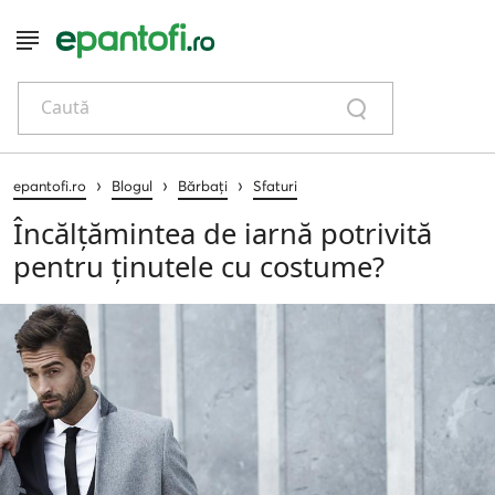
Caută
›
›
›
epantofi.ro
Blogul
Bărbați
Sfaturi
Încălțămintea de iarnă potrivită
pentru ținutele cu costume?