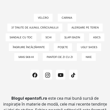
VELCRO
CARINIA
37 ȚINUTE DE AJUNUL CRĂCIUNULUI
ALERGARE PE TEREN
SANDALE CU TOC
SCHI
ȘLAPI BAZIN
ASICS
ÎNGRIJIRE ÎNCĂLȚĂMINTE
POȘETE
UGLY SHOES
VANS SK8-HI
PANTOFI DE ZI CU ZI
NIKE
Blogul epantofi.ro
este cea mai bună sursă de
inspirație în materie de modă, cele mai recente tendințe