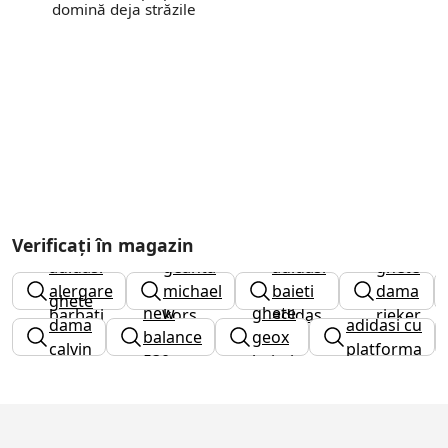
domină deja străzile
Verificați în magazin
adidasi
geanta
adidasi
ghete
alergare
michael
baieti
dama
ghete
new
ghete
barbati
kors
adidas
rieker
dama
adidasi cu
balance
geox
calvin
platforma
530
baieti
klein