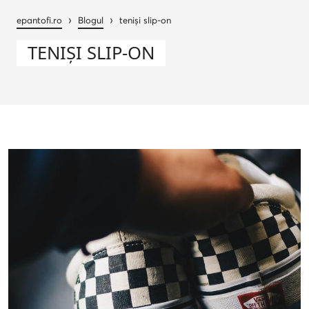
›
›
epantofi.ro
Blogul
teniși slip-on
TENIȘI SLIP-ON