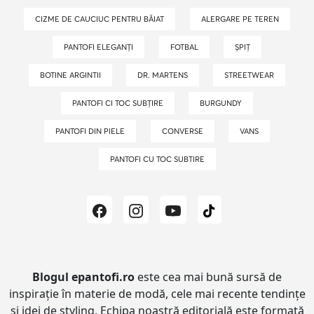
CIZME DE CAUCIUC PENTRU BĂIAT
ALERGARE PE TEREN
PANTOFI ELEGANȚI
FOTBAL
ȘPIȚ
BOTINE ARGINTII
DR. MARTENS
STREETWEAR
PANTOFI CI TOC SUBȚIRE
BURGUNDY
PANTOFI DIN PIELE
CONVERSE
VANS
PANTOFI CU TOC SUBTIRE
Blogul epantofi.ro
este cea mai bună sursă de
inspirație în materie de modă, cele mai recente tendințe
și idei de styling.
Echipa noastră editorială este formată