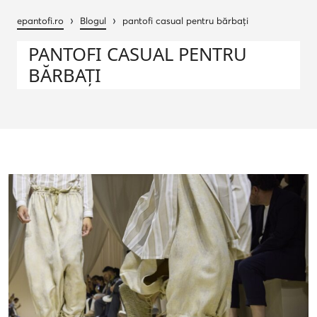
›
›
epantofi.ro
Blogul
pantofi casual pentru bărbați
PANTOFI CASUAL PENTRU
BĂRBAȚI