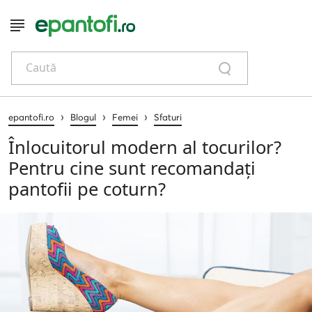
Caută
›
›
›
epantofi.ro
Blogul
Femei
Sfaturi
Înlocuitorul modern al tocurilor?
Pentru cine sunt recomandați
pantofii pe coturn?