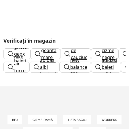
Verificați în magazin
cizme
ghete
geanta
de
cizme
geox
nike
mare
cauciuc
negre
adidasi
new
adidasi
baieti
air
barbati
albi
balance
baieti
force
barbati
530
adidas
1
BEJ
CIZME DAMĂ
LISTA BAGAJ
WORKERS