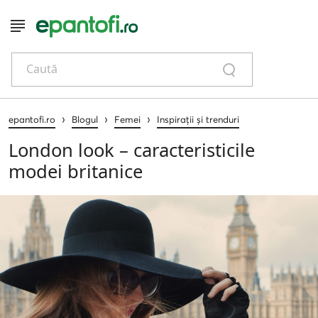
Caută
›
›
›
epantofi.ro
Blogul
Femei
Inspirații și trenduri
London look – caracteristicile
modei britanice