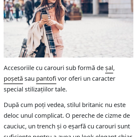
Accesoriile cu carouri sub formă de
șal
,
poșetă
sau
pantofi
vor oferi un caracter
special stilizațiilor tale.
După cum poți vedea, stilul britanic nu este
deloc unul complicat. O pereche de cizme de
cauciuc, un trench și o eșarfă cu carouri sunt
suficiente pentru a avea un look elegant chiar