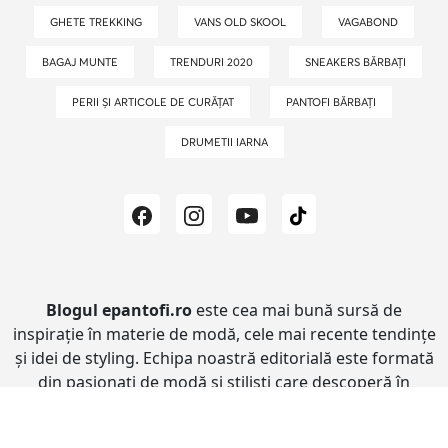
GHETE TREKKING
VANS OLD SKOOL
VAGABOND
BAGAJ MUNTE
TRENDURI 2020
SNEAKERS BĂRBAȚI
PERII ȘI ARTICOLE DE CURĂȚAT
PANTOFI BĂRBAȚI
DRUMETII IARNA
Blogul epantofi.ro
este cea mai bună sursă de
inspirație în materie de modă, cele mai recente tendințe
și idei de styling.
Echipa noastră editorială este formată
din pasionați de modă și stiliști care descoperă în
fiecare zi lumea modei pentru Tine.
Rămâi alături de
noi pentru mai mult timp!