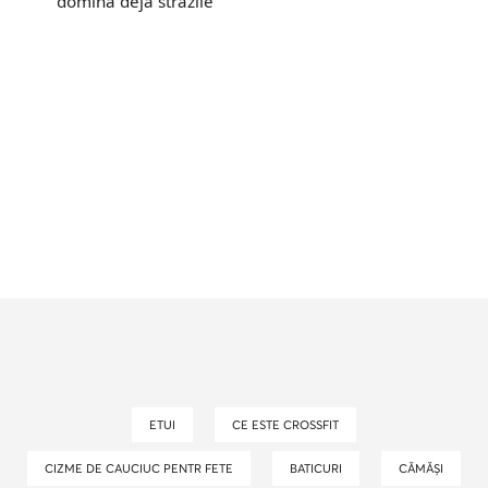
domină deja străzile
ETUI
CE ESTE CROSSFIT
CIZME DE CAUCIUC PENTR FETE
BATICURI
CĂMĂȘI