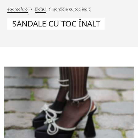
›
›
epantofi.ro
Blogul
sandale cu toc înalt
SANDALE CU TOC ÎNALT