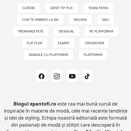
CUFERE
GENȚI TIP PLIC
TENIȘI FEMEI
CUM TE IMBRACI LA SKI
MELISSA
SACI
TREKKINGS FETE
DESIGUAL
PE PLATFORMĂ
FLIP FLOP
EȘARFE
CROSSOVER
SANDALE CU PLATFORMĂ
PLATFORMĂ
Blogul epantofi.ro
este cea mai bună sursă de
inspirație în materie de modă, cele mai recente tendințe
și idei de styling.
Echipa noastră editorială este formată
din pasionați de modă și stiliști care descoperă în