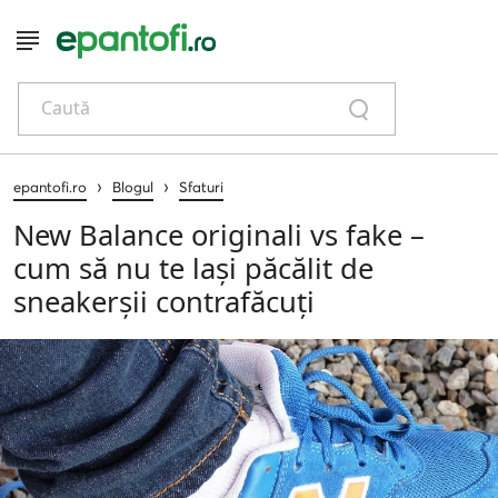
Caută
›
›
epantofi.ro
Blogul
Sfaturi
New Balance originali vs fake –
cum să nu te lași păcălit de
sneakerșii contrafăcuți