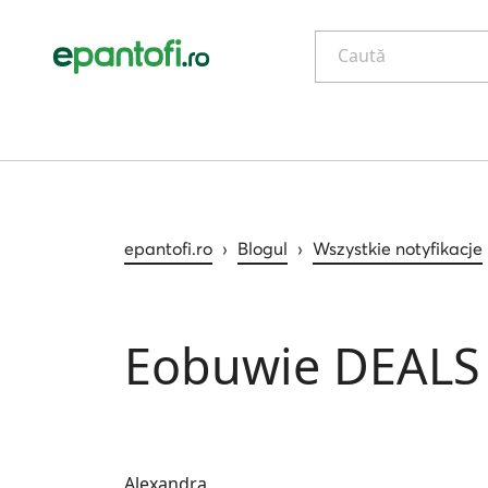
Caută
epantofi.ro
›
Blogul
›
Wszystkie notyfikacje
Eobuwie DEALS
Alexandra