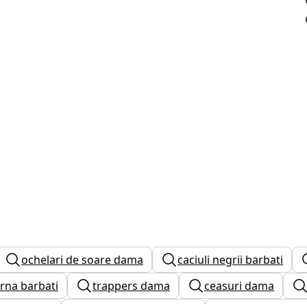
ochelari de soare dama
caciuli negrii barbati
arna barbati
trappers dama
ceasuri dama