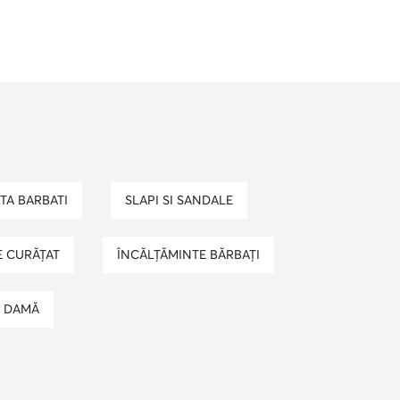
skechers dama
 guess copii
kking barbati
sosete
TA BARBATI
SLAPI SI SANDALE
DE CURĂȚAT
ÎNCĂLȚĂMINTE BĂRBAȚI
E DAMĂ