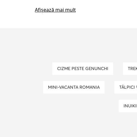
pantofi casual barbati
portofel 
Afișează mai mult
adidasi nike barbati
cizme fetite
curea tommy hilfiger barbati
gea
botine rosii
adidasi nike inalti
CIZME PESTE GENUNCHI
TR
MINI-VACANTA ROMANIA
TĂLPICI
INUIKI