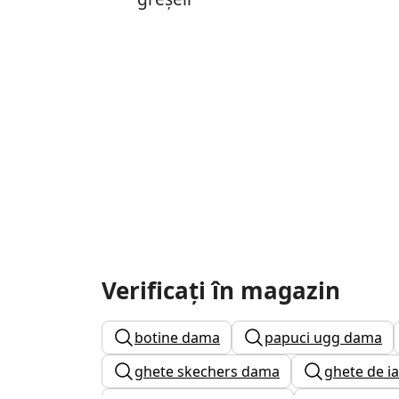
Verificați în magazin
botine dama
papuci ugg dama
ghete skechers dama
ghete de i