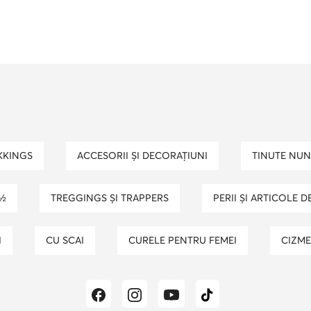
guess dama
papuci de casa dama
bocanci dama
ghete fotbal copii
ghete geox fete
caciuli
nta tommy hilfiger
geanta de umar
pantofi tre
ceasuri barbati
adidasi puma baieti
EKKINGS
ACCESORII ȘI DECORAȚIUNI
TINUTE NUN
 ½
TREGGINGS ȘI TRAPPERS
PERII ȘI ARTICOLE 
I
CU SCAI
CURELE PENTRU FEMEI
CIZM