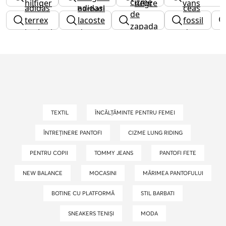
cizme
hilfiger
negre
vans
adidas
adidasi
ceas
barbati
de
dama
terrex
lacoste
fossil
zapada
barbati
dama
dama
fete
TEXTIL
ÎNCĂLȚĂMINTE PENTRU FEMEI
ÎNTREȚINERE PANTOFI
CIZME LUNG RIDING
PENTRU COPII
TOMMY JEANS
PANTOFI FETE
NEW BALANCE
MOCASINI
MĂRIMEA PANTOFULUI
BOTINE CU PLATFORMĂ
STIL BARBATI
SNEAKERS TENIȘI
MODA