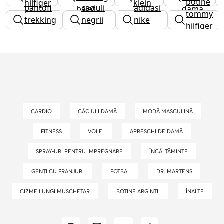
botine
hilfiger
klein
pantofi
caciuli
adidasi
baieti
dama
tommy
dama
dama
trekking
negrii
nike
hilfiger
barbati
barbati
dama
dama
CARDIO
CĂCIULI DAMĂ
MODĂ MASCULINĂ
FITNESS
VOLEI
APRESCHI DE DAMĂ
SPRAY-URI PENTRU IMPREGNARE
ÎNCĂLȚĂMINTE
GENȚI CU FRANJURI
FOTBAL
DR. MARTENS
CIZME LUNGI MUSCHETAR
BOTINE ARGINTII
ÎNALTE