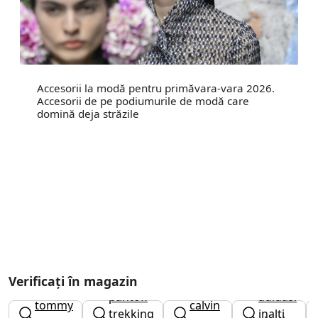
Accesorii la modă pentru primăvara-vara 2026.
Accesorii de pe podiumurile de modă care
domină deja străzile
Verificați în magazin
adidasi
caciuli
pantofi
adidasi
tommy
calvin
trekking
inalti